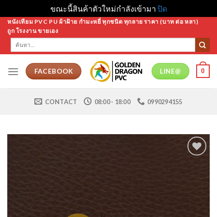
ขณะนี้สินค้าตัวใหม่กำลังเข้ามา
ปิด
Skip
หนังเทียม PVC PU ผ้าฝ้าย กำมะหยี่ ทุกชนิด ทุกลาย ราคา (บาท ต่อ หลา)
ถูก โรงงาน ขายเอง
to
ค้นหา:
content
0
FACEBOOK
LINE@
CONTACT
08:00 - 18:00
0990294155
Add to
Wishlist