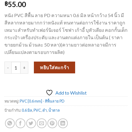
55.00
฿
หนัง PVC สีพื้น ลาย PD ความหนา 0.6 มิล หน้ากว้าง 54 นิ้ว มี
สีหลากหลายมากกว่าหนังแท้ ทนทานต่อการใช้งาน ราคาถูก
เหมาะสำหรับทำเฟอร์นิเจอร์ โซฟา เก้าอี้ บุหัวเตียง คอกกั้นเด็ก
กระเป๋า เครื่องประดับ และงานตกแต่งภายใน เป็นต้น ( ราคา
ขายยกม้วน ม้วนละ 50 หลา)(ความยาวต่อหลาอาจมีการ
เปลี่ยนแปลงตามรอบการผลิต)
จำนวน หนังเทียมPVC งานเฟอร์นิเจอร์ ขายดีมาก หนังเทียม_PD799 ชิ้น
หยิบใส่ตะกร้า
Add to Wishlist
หมวดหมู่:
PVC [0.6 mm] - สีพื้นลาย PD
ป้ายกำกับ:
0.6 มิล
,
PVC
,
ดำ
,
น้ำตาล