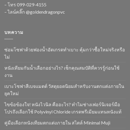
– โทร
099-029-4155
– ไลน์คลิ๊ก
@goldendragonpvc
บทความ
ซ่อมโซฟาด้วยฟองน้ำอัดเกรดทำเบาะ คุ้มกว่าซื้อใหม่จริงหรือ
ไม่
หนังเทียมกันน้ำเลือกอย่างไร? เช็กคุณสมบัติที่ควรรู้ก่อนใช้
งาน
เบาะโซฟาสีเบจแมตต์ วัสดุยอดนิยมสำหรับงานตกแต่งภายใน
ยุคใหม่
ไขข้อข้องใจ! หนังไวนิล คืออะไร? ทำไมช่างเฟอร์นิเจอร์มือ
โปรถึงเลือกใช้ Polyvinyl Chloride เกรดพรีเมียมแทนหนังแท้
คู่มือเลือกหนังเทียมตกแต่งภายใน สไตล์ Minimal Muji