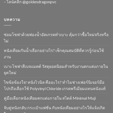
– ไลน์คลิ๊ก
@goldendragonpvc
บทความ
ซ่อมโซฟาด้วยฟองน้ำอัดเกรดทำเบาะ คุ้มกว่าซื้อใหม่จริงหรือ
ไม่
หนังเทียมกันน้ำเลือกอย่างไร? เช็กคุณสมบัติที่ควรรู้ก่อนใช้
งาน
เบาะโซฟาสีเบจแมตต์ วัสดุยอดนิยมสำหรับงานตกแต่งภายใน
ยุคใหม่
ไขข้อข้องใจ! หนังไวนิล คืออะไร? ทำไมช่างเฟอร์นิเจอร์มือ
โปรถึงเลือกใช้ Polyvinyl Chloride เกรดพรีเมียมแทนหนังแท้
คู่มือเลือกหนังเทียมตกแต่งภายใน สไตล์ Minimal Muji
จับคู่หนังกลับ กระเป๋าแฟชั่น กับหนังเทียมอย่างไรให้แจ้งเกิด