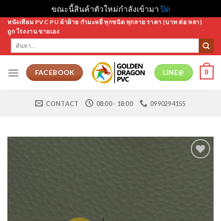
ขณะนี้สินค้าตัวใหม่กำลังเข้ามา
ปิด
Skip
หนังเทียม PVC PU ผ้าฝ้าย กำมะหยี่ ทุกชนิด ทุกลาย ราคา (บาท ต่อ หลา)
ถูก โรงงาน ขายเอง
to
ค้นหา:
content
0
FACEBOOK
LINE@
CONTACT
08:00 - 18:00
0990294155
Add to
Wishlist