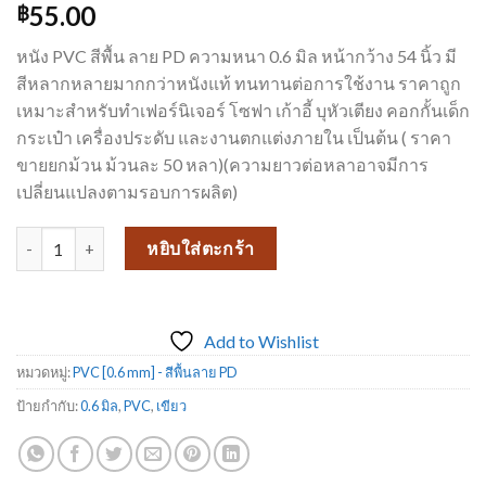
55.00
฿
หนัง PVC สีพื้น ลาย PD ความหนา 0.6 มิล หน้ากว้าง 54 นิ้ว มี
สีหลากหลายมากกว่าหนังแท้ ทนทานต่อการใช้งาน ราคาถูก
เหมาะสำหรับทำเฟอร์นิเจอร์ โซฟา เก้าอี้ บุหัวเตียง คอกกั้นเด็ก
กระเป๋า เครื่องประดับ และงานตกแต่งภายใน เป็นต้น ( ราคา
ขายยกม้วน ม้วนละ 50 หลา)(ความยาวต่อหลาอาจมีการ
เปลี่ยนแปลงตามรอบการผลิต)
จำนวน หนังเทียมPVC งานเฟอร์นิเจอร์ ขายดีมาก หนังเทียม_PD147 ชิ้น
หยิบใส่ตะกร้า
Add to Wishlist
หมวดหมู่:
PVC [0.6 mm] - สีพื้นลาย PD
ป้ายกำกับ:
0.6 มิล
,
PVC
,
เขียว