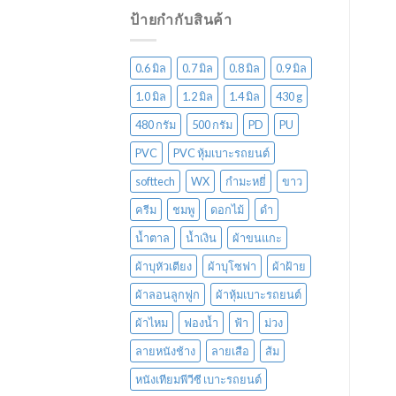
ป้ายกำกับสินค้า
0.6 มิล
0.7 มิล
0.8 มิล
0.9 มิล
1.0 มิล
1.2 มิล
1.4 มิล
430 g
480 กรัม
500 กรัม
PD
PU
PVC
PVC หุ้มเบาะรถยนต์
softtech
WX
กำมะหยี่
ขาว
ครีม
ชมพู
ดอกไม้
ดำ
น้ำตาล
น้ำเงิน
ผ้าขนแกะ
ผ้าบุหัวเตียง
ผ้าบุโซฟา
ผ้าฝ้าย
ผ้าลอนลูกฟูก
ผ้าหุ้มเบาะรถยนต์
ผ้าไหม
ฟองน้ำ
ฟ้า
ม่วง
ลายหนังช้าง
ลายเสือ
ส้ม
หนังเทียมพีวีซี เบาะรถยนต์