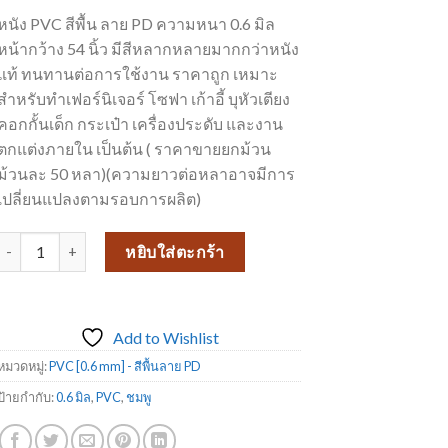
หนัง PVC สีพื้น ลาย PD ความหนา 0.6 มิล
หน้ากว้าง 54 นิ้ว มีสีหลากหลายมากกว่าหนัง
แท้ ทนทานต่อการใช้งาน ราคาถูก เหมาะ
สำหรับทำเฟอร์นิเจอร์ โซฟา เก้าอี้ บุหัวเตียง
คอกกั้นเด็ก กระเป๋า เครื่องประดับ และงาน
ตกแต่งภายใน เป็นต้น ( ราคาขายยกม้วน
ม้วนละ 50 หลา)(ความยาวต่อหลาอาจมีการ
เปลี่ยนแปลงตามรอบการผลิต)
จำนวน หนังเทียมPVC งานเฟอร์นิเจอร์ ขายดีมาก หนังเทียม_PD1092 ชิ้น
หยิบใส่ตะกร้า
Add to Wishlist
หมวดหมู่:
PVC [0.6 mm] - สีพื้นลาย PD
ป้ายกำกับ:
0.6 มิล
,
PVC
,
ชมพู