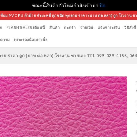
ขณะนี้สินค้าตัวใหม่กำลังเข้ามา
ปิด
เทียม PVC PU ผ้าฝ้าย กำมะหยี่ ทุกชนิด ทุกลาย ราคา (บาท ต่อ หลา) ถูก โรงงาน ข
ก
FLASH SALES เดือนนี้
สินค้า
ตะกร้า
จ่ายเงิน
แจ้งชำระเงิน
วิธีสั่งซื
ความ
เบาะรองนั่ง เบาะนั่ง
ทุกลาย ราคา ถูก (บาท ต่อ หลา) โรงงาน ขายเอง TEL 099-029-4155, 0
Add to
Wishlist