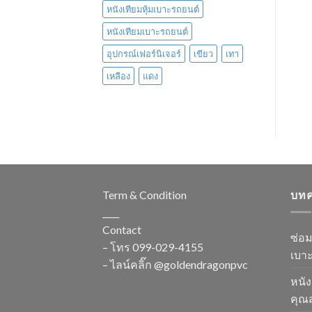
หนังเทียมหุ้มเบาะรถยนต์
หนังเทียมเบาะรถยนต์
อุปกรณ์เฟอร์นิเจอร์
เขียว
เทา
เหลือง
แดง
Term & Condition
บท
____
Contact
ซ่อ
– โทร
099-029-4155
เบาะ
– ไลน์คลิ๊ก
@goldendragonpvc
หนัง
คุณส