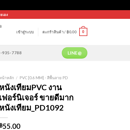
ายเอง
้อ
0
เข้าสู่ระบบ
ตะกร้าสินค้า /
฿
0.00
LINE@
64-935-7788
หน้าหลัก
/
PVC [0.6 MM] - สีพื้นลาย PD
หนังเทียมPVC งาน
เฟอร์นิเจอร์ ขายดีมาก
หนังเทียม_PD1092
55.00
฿