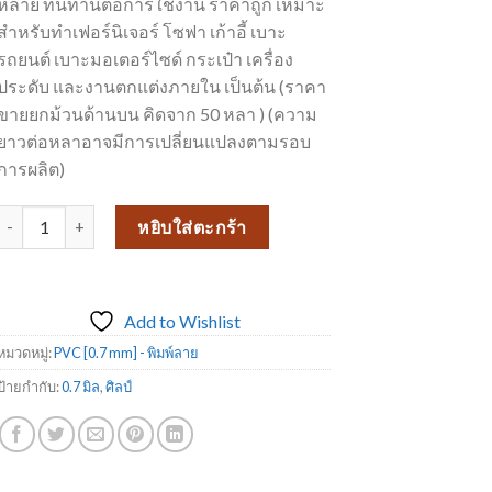
หลาย ทนทานต่อการใช้งาน ราคาถูก เหมาะ
สำหรับทำเฟอร์นิเจอร์ โซฟา เก้าอี้ เบาะ
รถยนต์ เบาะมอเตอร์ไซด์ กระเป๋า เครื่อง
ประดับ และงานตกแต่งภายใน เป็นต้น (ราคา
ขายยกม้วนด้านบน คิดจาก 50 หลา ) (ความ
ยาวต่อหลาอาจมีการเปลี่ยนแปลงตามรอบ
การผลิต)
จำนวน PVC พิมพ์ลาย ศิลป์ AS05 ชิ้น
หยิบใส่ตะกร้า
Add to Wishlist
หมวดหมู่:
PVC [0.7 mm] - พิมพ์ลาย
ป้ายกำกับ:
0.7 มิล
,
ศิลป์