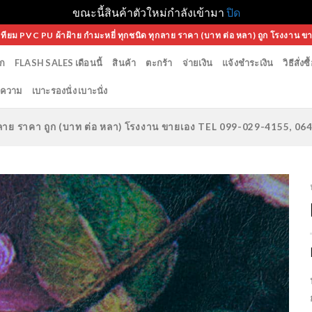
ขณะนี้สินค้าตัวใหม่กำลังเข้ามา
ปิด
เทียม PVC PU ผ้าฝ้าย กำมะหยี่ ทุกชนิด ทุกลาย ราคา (บาท ต่อ หลา) ถูก โรงงาน ข
ก
FLASH SALES เดือนนี้
สินค้า
ตะกร้า
จ่ายเงิน
แจ้งชำระเงิน
วิธีสั่งซื
ความ
เบาะรองนั่ง เบาะนั่ง
ทุกลาย ราคา ถูก (บาท ต่อ หลา) โรงงาน ขายเอง TEL 099-029-4155, 0
Add to
Wishlist