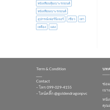
หนังเทียมหุ้มเบาะรถยนต์
หนังเทียมเบาะรถยนต์
อุปกรณ์เฟอร์นิเจอร์
เขียว
เทา
เหลือง
แดง
Term & Condition
บท
____
Contact
ซ่อ
– โทร
099-029-4155
เบาะ
– ไลน์คลิ๊ก
@goldendragonpvc
หนัง
คุณส