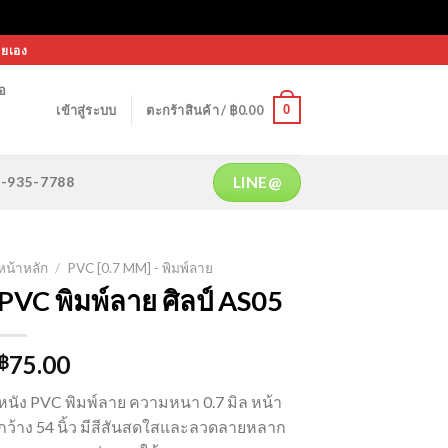
ายเอง
้อ
0
เข้าสู่ระบบ
ตะกร้าสินค้า /
฿
0.00
LINE@
64-935-7788
หน้าหลัก
/
PVC [0.7 MM] - พิมพ์ลาย
PVC พิมพ์ลาย ศิลป์ AS05
75.00
฿
หนัง PVC พิมพ์ลาย ความหนา 0.7 มิล หน้า
กว้าง 54 นิ้ว มีสีสันสดใสและลวดลายหลาก