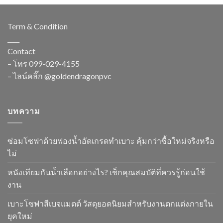
Term & Condition
____
Contact
– โทร
099-029-4155
– ไลน์คลิ๊ก
@goldendragonpvc
บทความ
ซ่อมโซฟาด้วยฟองน้ำอัดเกรดทำเบาะ คุ้มกว่าซื้อใหม่จริงหรือ
ไม่
หนังเทียมกันน้ำเลือกอย่างไร? เช็กคุณสมบัติที่ควรรู้ก่อนใช้
งาน
เบาะโซฟาสีเบจแมตต์ วัสดุยอดนิยมสำหรับงานตกแต่งภายใน
ยุคใหม่