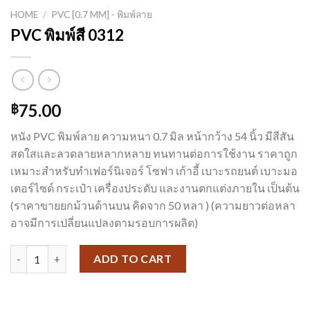
HOME
/
PVC [0.7 MM] - พิมพ์ลาย
PVC พิมพ์สี 0312
75.00
฿
หนัง PVC พิมพ์ลาย ความหนา 0.7 มิล หน้ากว้าง 54 นิ้ว มีสีสัน
สดใสและลวดลายหลากหลาย ทนทานต่อการใช้งาน ราคาถูก
เหมาะสำหรับทำเฟอร์นิเจอร์ โซฟา เก้าอี้ เบาะรถยนต์ เบาะมอ
เตอร์ไซด์ กระเป๋า เครื่องประดับ และงานตกแต่งภายใน เป็นต้น
(ราคาขายยกม้วนด้านบน คิดจาก 50 หลา ) (ความยาวต่อหลา
อาจมีการเปลี่ยนแปลงตามรอบการผลิต)
PVC พิมพ์สี 0312 quantity
ADD TO CART