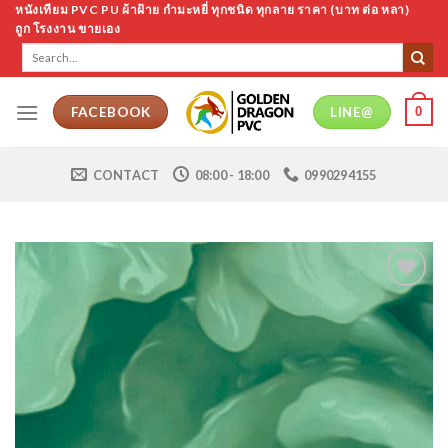
Skip
หนังเทียม PVC PU ผ้าฝ้าย กำมะหยี่ ทุกชนิด ทุกลาย ราคา (บาท ต่อ หลา)
ถูก โรงงาน ขายเอง
to
Search
content
for:
0
FACEBOOK
LINE@
CONTACT
08:00 - 18:00
0990294155
Add to
Wishlist