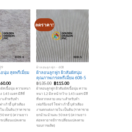
ลดราคา!
Add to
Add to
Wishlist
Wishlist
+
29
ผ้าลอนลูกฟูก - 608
อนุ่ม สุดพรีเมี่ยม
ผ้าลอนลูกฟูก ผิวสัมผัสนุ่ม
คุณภาพเกรดพรีเมี่ยม 608-5
iginal
Current
Original
Current
160.00
฿
135.00
฿
115.00
ice
price
price
price
ผัสเนื้อนุ่ม ความหนา
ผ้าลอนลูกฟูก ผิวสัมผัสเนื้อนุ่ม ความ
s:
is:
was:
is:
ง 1.45 เมตร มีสีที่
หนา 1.2 มิล หน้ากว้าง 1.45 เมตร มีสี
80.00.
฿160.00.
฿135.00.
฿115.00.
มาะสำหรับทำ
ที่หลากหลาย เหมาะสำหรับทำ
า เก้าอี้ บุหัวเตียง
เฟอร์นิเจอร์ โซฟา เก้าอี้ บุหัวเตียง
น เป็นต้น (ราคาขาย
งานตกแต่งภายใน เป็นต้น (ราคาขาย
 50 หลา) (ความยาว
ยกม้วน ม้วนละ 50 หลา) (ความยาว
ารเปลี่ยนแปลงตาม
ต่อหลาอาจมีการเปลี่ยนแปลงตาม
รอบการผลิต)