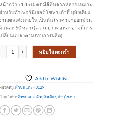
หน้ากว้าง 1.45 เมตร มีสีที่หลากหลาย เหมาะ
฿180.00.
฿160.00.
สำหรับทำเฟอร์นิเจอร์ โซฟา เก้าอี้ บุหัวเตียง
งานตกแต่งภายใน เป็นต้น (ราคาขายยกม้วน
ม้วนละ 50 หลา) (ความยาวต่อหลาอาจมีการ
เปลี่ยนแปลงตามรอบการผลิต)
จำนวน ผ้าขนแกะเนื้อนุ่ม สุดพรีเมี่ยม 8129-11 ชิ้น
หยิบใส่ตะกร้า
Add to Wishlist
หมวดหมู่:
ผ้าขนแกะ - 8129
ป้ายกำกับ:
ผ้าขนแกะ
,
ผ้าบุหัวเตียง
,
ผ้าบุโซฟา