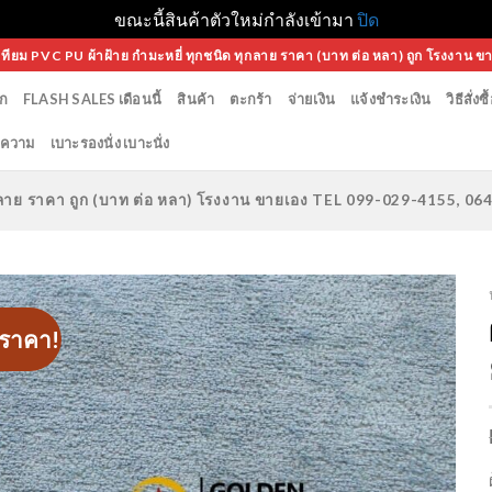
ขณะนี้สินค้าตัวใหม่กำลังเข้ามา
ปิด
เทียม PVC PU ผ้าฝ้าย กำมะหยี่ ทุกชนิด ทุกลาย ราคา (บาท ต่อ หลา) ถูก โรงงาน ข
ก
FLASH SALES เดือนนี้
สินค้า
ตะกร้า
จ่ายเงิน
แจ้งชำระเงิน
วิธีสั่งซื
ความ
เบาะรองนั่ง เบาะนั่ง
ทุกลาย ราคา ถูก (บาท ต่อ หลา) โรงงาน ขายเอง TEL 099-029-4155, 0
ราคา!
Add to
Wishlist