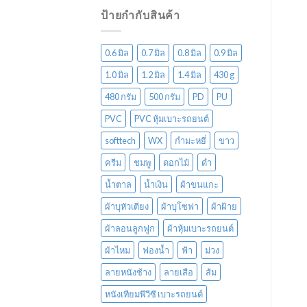
ป้ายกำกับสินค้า
0.6 มิล
0.7 มิล
0.8 มิล
0.9 มิล
1.0 มิล
1.2 มิล
1.4 มิล
430 g
480 กรัม
500 กรัม
PD
PU
PVC
PVC หุ้มเบาะรถยนต์
softtech
WX
กำมะหยี่
ขาว
ครีม
ชมพู
ดอกไม้
ดำ
น้ำตาล
น้ำเงิน
ผ้าขนแกะ
ผ้าบุหัวเตียง
ผ้าบุโซฟา
ผ้าฝ้าย
ผ้าลอนลูกฟูก
ผ้าหุ้มเบาะรถยนต์
ผ้าไหม
ฟองน้ำ
ฟ้า
ม่วง
ลายหนังช้าง
ลายเสือ
ส้ม
หนังเทียมพีวีซี เบาะรถยนต์