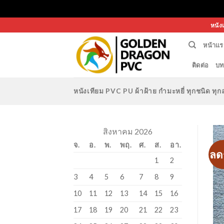
Skip
หนัง
to
หน้าแร
content
ติดต่อ
บท
หนังเทียม PVC PU ผ้าฝ้าย กำมะหยี่ ทุกชนิด 
สิงหาคม 2026
จ.
อ.
พ.
พฤ.
ศ.
ส.
อา.
ลด
1
2
3
4
5
6
7
8
9
10
11
12
13
14
15
16
17
18
19
20
21
22
23