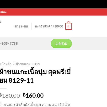
ายเอง
้อ
0
เข้าสู่ระบบ
ตะกร้าสินค้า /
฿
0.00
LINE@
64-935-7788
หน้าหลัก
/
ผ้าขนแกะ - 8129
ผ้าขนแกะเนื้อนุ่ม สุดพรีเมี่
ยม 8129-11
Original
Current
180.00
160.00
฿
฿
price
price
ผ้าขนแกะผิวสัมผัสเนื้อนุ่ม ความหนา 1.2 มิล
was:
is: