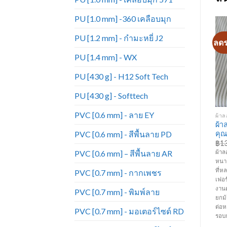
PU [1.0 mm] -360 เคลือบมุก
PU [1.2 mm] - กำมะหยี่ J2
ลดราคา!
ลดราคา!
ลด
PU [1.4 mm] - WX
Add to
Add to
Wishlist
Wishlist
PU [430 g] - H12 Soft Tech
PU [430 g] - Softtech
+
+
PVC [0.6 mm] - ลาย EY
ผ้าขนแกะ - 8129
ผ้าลอนลูกฟูก - 608
ผ้าล
ผ้าขนแกะเนื้อนุ่ม สุดพรีเมี่ยม
ผ้าลอนลูกฟูก ผิวสัมผัสนุ่ม
ผ้า
PVC [0.6 mm] - สีพื้นลาย PD
7
8129-7
คุณภาพเกรดพรีเมี่ยม 608-10
คุณ
Original
Current
Original
Current
฿
180.00
฿
160.00
฿
135.00
฿
115.00
฿
1
price
price
price
price
PVC [0.6 mm] – สีพื้นลาย AR
ม
ผ้าขนแกะผิวสัมผัสเนื้อนุ่ม ความหนา
ผ้าลอนลูกฟูก ผิวสัมผัสเนื้อนุ่ม ความ
ผ้าล
was:
is:
was:
is:
สี
1.2 มิล หน้ากว้าง 1.45 เมตร มีสีที่
หนา 1.2 มิล หน้ากว้าง 1.45 เมตร มีสี
หนา 
฿180.00.
฿160.00.
฿135.00.
฿115.00.
หลากหลาย เหมาะสำหรับทำ
ที่หลากหลาย เหมาะสำหรับทำ
ที่
PVC [0.7 mm] - กากเพชร
เฟอร์นิเจอร์ โซฟา เก้าอี้ บุหัวเตียง
เฟอร์นิเจอร์ โซฟา เก้าอี้ บุหัวเตียง
เฟอร์
าย
งานตกแต่งภายใน เป็นต้น (ราคาขาย
งานตกแต่งภายใน เป็นต้น (ราคาขาย
งาน
PVC [0.7 mm] - พิมพ์ลาย
ว
ยกม้วน ม้วนละ 50 หลา) (ความยาว
ยกม้วน ม้วนละ 50 หลา) (ความยาว
ยกม้
ต่อหลาอาจมีการเปลี่ยนแปลงตาม
ต่อหลาอาจมีการเปลี่ยนแปลงตาม
ต่อ
PVC [0.7 mm] - มอเตอร์ไซด์ RD
รอบการผลิต)
รอบการผลิต)
รอบ