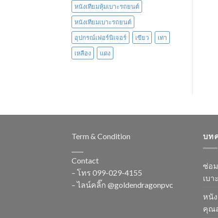
หนังเทียมหุ้มเบาะรถยนต์
หนังเทียมเบาะรถยนต์
อุปกรณ์เฟอร์นิเจอร์
เขียว
เทา
เหลือง
แดง
Term & Condition
บท
____
Contact
ซ่อ
– โทร
099-029-4155
เบาะ
– ไลน์คลิ๊ก
@goldendragonpvc
หนัง
คุณส