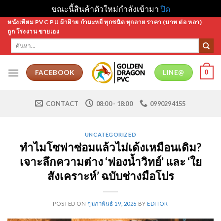
ขณะนี้สินค้าตัวใหม่กำลังเข้ามา
ปิด
Skip
หนังเทียม PVC PU ผ้าฝ้าย กำมะหยี่ ทุกชนิด ทุกลาย ราคา (บาท ต่อ หลา)
ถูก โรงงาน ขายเอง
to
ค้นหา:
content
0
FACEBOOK
LINE@
CONTACT
08:00 - 18:00
0990294155
UNCATEGORIZED
ทำไมโซฟาซ่อมแล้วไม่เด้งเหมือนเดิม?
เจาะลึกความต่าง ‘ฟองน้ำวิทย์’ และ ‘ใย
สังเคราะห์’ ฉบับช่างมือโปร
POSTED ON
กุมภาพันธ์ 19, 2026
BY
EDITOR