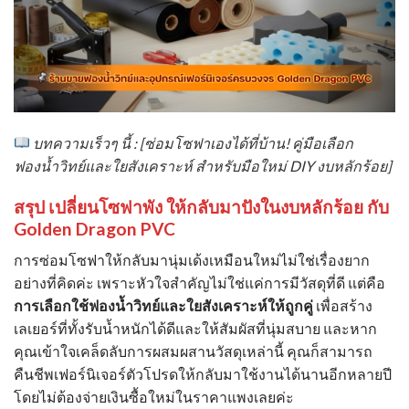
บทความเร็วๆ นี้ : [ซ่อมโซฟาเองได้ที่บ้าน! คู่มือเลือก
ฟองน้ำวิทย์และใยสังเคราะห์ สำหรับมือใหม่ DIY งบหลักร้อย]
สรุป เปลี่ยนโซฟาพัง ให้กลับมาปังในงบหลักร้อย กับ
Golden Dragon PVC
การซ่อมโซฟาให้กลับมานุ่มเด้งเหมือนใหม่ไม่ใช่เรื่องยาก
อย่างที่คิดค่ะ เพราะหัวใจสำคัญไม่ใช่แค่การมีวัสดุที่ดี แต่คือ
การเลือกใช้ฟองน้ำวิทย์และใยสังเคราะห์ให้ถูกคู่
เพื่อสร้าง
เลเยอร์ที่ทั้งรับน้ำหนักได้ดีและให้สัมผัสที่นุ่มสบาย และหาก
คุณเข้าใจเคล็ดลับการผสมผสานวัสดุเหล่านี้ คุณก็สามารถ
คืนชีพเฟอร์นิเจอร์ตัวโปรดให้กลับมาใช้งานได้นานอีกหลายปี
โดยไม่ต้องจ่ายเงินซื้อใหม่ในราคาแพงเลยค่ะ