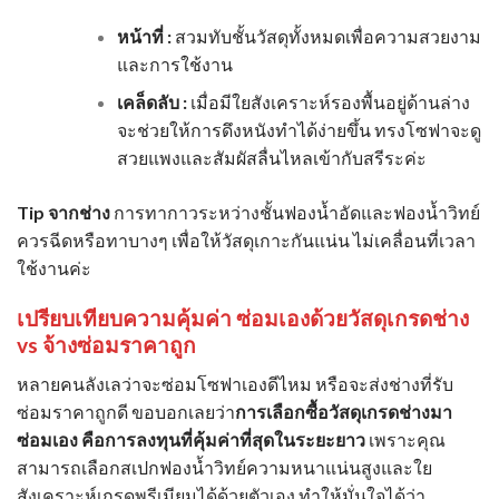
หน้าที่ :
สวมทับชั้นวัสดุทั้งหมดเพื่อความสวยงาม
และการใช้งาน
เคล็ดลับ :
เมื่อมีใยสังเคราะห์รองพื้นอยู่ด้านล่าง
จะช่วยให้การดึงหนังทำได้ง่ายขึ้น ทรงโซฟาจะดู
สวยแพงและสัมผัสลื่นไหลเข้ากับสรีระค่ะ
Tip จากช่าง
การทากาวระหว่างชั้นฟองน้ำอัดและฟองน้ำวิทย์
ควรฉีดหรือทาบางๆ เพื่อให้วัสดุเกาะกันแน่น ไม่เคลื่อนที่เวลา
ใช้งานค่ะ
เปรียบเทียบความคุ้มค่า ซ่อมเองด้วยวัสดุเกรดช่าง
vs จ้างซ่อมราคาถูก
หลายคนลังเลว่าจะซ่อมโซฟาเองดีไหม หรือจะส่งช่างที่รับ
ซ่อมราคาถูกดี ขอบอกเลยว่า
การเลือกซื้อวัสดุเกรดช่างมา
ซ่อมเอง คือการลงทุนที่คุ้มค่าที่สุดในระยะยาว
เพราะคุณ
สามารถเลือกสเปก
ฟองน้ำวิทย์
ความหนาแน่นสูงและใย
สังเคราะห์เกรดพรีเมียมได้ด้วยตัวเอง ทำให้มั่นใจได้ว่า