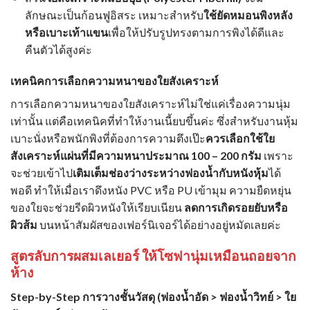
ลักษณะเป็นก้อนฟูอิสระ เหมาะสำหรับ
ใช้ยัดหมอนพิงหลัง
หรือเบาะเท้าแขน
เพื่อให้ปรับรูปทรงตามการพิงได้ดีและ
คืนตัวได้สูงค่ะ
เทคนิคการเลือกความหนาของใยสังเคราะห์
การเลือกความหนาของใยสังเคราะห์ไม่ใช่แค่เรื่องความนุ่ม
เท่านั้น แต่คือเทคนิคที่ทำให้งานเนี้ยบขึ้นค่ะ ซึ่งสำหรับงานหุ้ม
เบาะนั่งหรือพนักพิงที่ต้องการความตึงเป๊ะ
ควรเลือกใช้ใย
สังเคราะห์แผ่นที่มีความหนาประมาณ 100 – 200 กรัม
เพราะ
จะช่วยเข้าไป
เติมเต็มช่องว่างระหว่างฟองน้ำกับหนังหุ้ม
ได้
พอดี ทำให้เมื่อเราดึงหนัง PVC หรือ PU เข้ามุม ความยืดหยุ่น
ของใยจะช่วยรีดผิวหนังให้เรียบเนียน
ลดการเกิดรอยยับหรือ
ผิวส้ม
บนหน้าสัมผัสของเฟอร์นิเจอร์ได้อย่างอยู่หมัดเลยค่ะ
สูตรลับการผสมเลเยอร์ ให้โซฟานุ่มเหมือนถอยจาก
ห้าง
Step-by-Step การวางชั้นวัสดุ (
ฟองน้ำอัด
>
ฟองน้ำวิทย์
> ใย