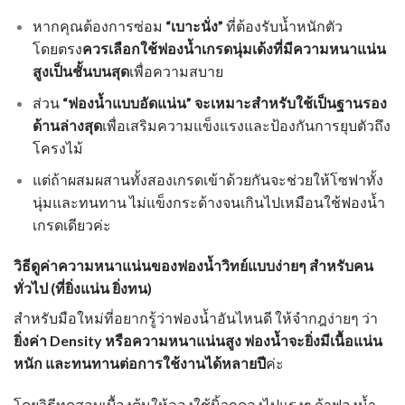
หากคุณต้องการซ่อม
“เบาะนั่ง”
ที่ต้องรับน้ำหนักตัว
โดยตรง
ควรเลือกใช้ฟองน้ำเกรดนุ่มเด้งที่มีความหนาแน่น
สูงเป็นชั้นบนสุด
เพื่อความสบาย
ส่วน
“ฟองน้ำแบบอัดแน่น” จะเหมาะสำหรับใช้เป็นฐานรอง
ด้านล่างสุด
เพื่อเสริมความแข็งแรงและป้องกันการยุบตัวถึง
โครงไม้
แต่ถ้าผสมผสานทั้งสองเกรดเข้าด้วยกันจะช่วยให้โซฟาทั้ง
นุ่มและทนทาน ไม่แข็งกระด้างจนเกินไปเหมือนใช้ฟองน้ำ
เกรดเดียวค่ะ
วิธีดูค่าความหนาแน่นของ
ฟองน้ำวิทย์
แบบง่ายๆ สำหรับคน
ทั่วไป (ที่ยิ่งแน่น ยิ่งทน)
สำหรับมือใหม่ที่อยากรู้ว่าฟองน้ำอันไหนดี ให้จำกฎง่ายๆ ว่า
ยิ่งค่า Density หรือความหนาแน่นสูง ฟองน้ำจะยิ่งมีเนื้อแน่น
หนัก และทนทานต่อการใช้งานได้หลายปี
ค่ะ
โดยวิธีทดสอบเบื้องต้นให้ลองใช้นิ้วกดลงไปแรงๆ ถ้าฟองน้ำ