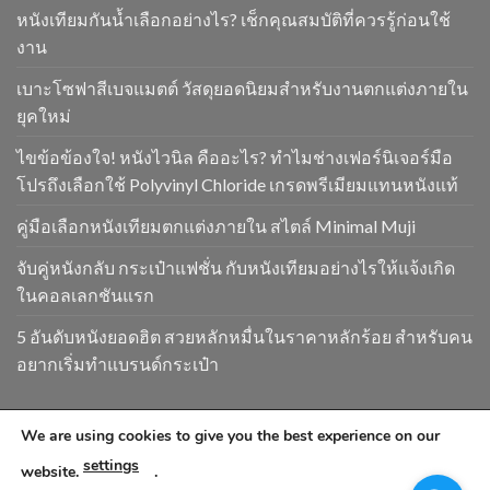
หนังเทียมกันน้ำเลือกอย่างไร? เช็กคุณสมบัติที่ควรรู้ก่อนใช้
งาน
เบาะโซฟาสีเบจแมตต์ วัสดุยอดนิยมสำหรับงานตกแต่งภายใน
ยุคใหม่
ไขข้อข้องใจ! หนังไวนิล คืออะไร? ทำไมช่างเฟอร์นิเจอร์มือ
โปรถึงเลือกใช้ Polyvinyl Chloride เกรดพรีเมียมแทนหนังแท้
คู่มือเลือกหนังเทียมตกแต่งภายใน สไตล์ Minimal Muji
จับคู่หนังกลับ กระเป๋าแฟชั่น กับหนังเทียมอย่างไรให้แจ้งเกิด
ในคอลเลกชันแรก
5 อันดับหนังยอดฮิต สวยหลักหมื่นในราคาหลักร้อย สำหรับคน
อยากเริ่มทำแบรนด์กระเป๋า
We are using cookies to give you the best experience on our
Copyright 2026 ©
www.goldendragonpvc.com . All condition is
settings
subject to Goldendragonpvc policy, reserves the right to
website.
.