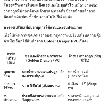
โครงสร้างภายในจะแข็งแรงและไม่ยุบตัวไว
เหมือนงานซ่อม
ราคาถูกที่มักลดต้นทุนด้วยวัสดุเกรดต่ำ ซึ่งสุดท้ายแล้วอาจ
ต้องเสียเงินซ่อมซ้ำซ้อนภายในไม่กี่เดือนค่ะ
ตารางเปรียบเทียบอายุการใช้งานและงบประมาณ
เพื่อให้เห็นภาพชัดเจน เราลองมาดูตารางเปรียบเทียบความคุ้ม
ค่าเมื่อเลือกใช้สินค้าจาก
Golden Dragon PVC
กันค่ะ
หัวข้อ
ซ่อมเองด้วยวัสดุเกรดช่าง
จ้างซ่อมราคาถูก (วัสดุ
เปรียบ
(Golden Dragon PVC)
ทั่วไป)
เทียบ
คุณภาพ
ฟองน้ำความหนาแน่นสูง + ใย
ฟองน้ำเกรดต่ำ
วัสดุ
สังเคราะห์ฟูนุ่ม
(Density น้อย)
อายุการ
6 เดือน – 1 ปี (เริ่มยุบ
5 – 8 ปี ขึ้นไป (เด้งทนนาน)
ใช้งาน
ตัว)
งบ
ประหยัดค่าแรง จ่ายเฉพาะค่า
ราคาเหมือนจะถูก แต่
ประมาณ
วัสดุคุณภาพ
ต้องซ่อมบ่อยครั้ง