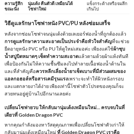
ความรู้สึก
นุ่มเด้ง คืนตัวดี เหมือนได้
แข็งกระด้างหรือจมลึก
ขณะนั่ง
โซฟาใหม่
เกินไป
วิธีดูแลรักษาโซฟาหนัง PVC/PU หลังซ่อมเสร็จ
หลังจากซ่อมโซฟาจนนุ่มเด้งด้วยเลเยอร์ฟองน้ำที่ถูกต้องแล้ว
การดูแลรักษาความสะอาดเป็นประจำคือหัวใจสำคัญ
ที่จะช่วย
ยืดอายุหนัง PVC หรือ PU ให้ดูใหม่เสมอค่ะ เพียงแค่ใช้
ผ้าชุบ
น้ำสบู่บิดหมาดๆ เช็ดทำความสะอาด
แล้วตามด้วยผ้าแห้งทันที
เพื่อป้องกันไม่ให้ความชื้นซึมลงไปทำลายเนื้อฟองน้ำด้านใน
และที่สำคัญคือ
ควรหลีกเลี่ยงน้ำยาเช็ดเบาะที่มีส่วนผสมของ
แอลกอฮอล์หรือสารเคมีรุนแรง
เพราะจะทำให้ผิวหนังกรอบ
และแตกลายงาได้ง่าย เพียงเท่านี้โซฟาตัวโปรดของคุณก็จะ
สวยทนอยู่คู่บ้านไปอีกนานเลยค่ะ
เปลี่ยนโซฟายวบ ให้กลับมานุ่มเด้งเหมือนใหม่… ครบจบในที่
เดียวที่ Golden Dragon PVC
หากคุณกำลังมองหาวัสดุคุณภาพเพื่อเปลี่ยนโซฟาตัวเก่าให้
กลับมานุ่มเด้งเหมือนใหม่
ที่ Golden Dragon PVC เราคือ