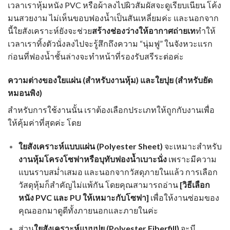
เวลาเราหุ้มหนัง PVC หรือผ้าลงไปผิวสัมผัสจะดูเรียบเนียน โค้ง
มนสวยงาม ไม่เห็นขอบฟองน้ำเป็นสันเหลี่ยมค่ะ และนอกจาก
นี้ใยสังเคราะห์ยังจะช่วย
สร้างช่องว่างให้อากาศถ่ายเท
ทำให้
เวลาเราทิ้งตัวนั่งลงไปจะรู้สึกถึงความ “นุ่มฟู” ในจังหวะแรก
ก่อนที่ฟองน้ำชั้นล่างจะทำหน้าที่รองรับสรีระต่อค่ะ
ความต่างของใยแผ่น (สำหรับงานหุ้ม) และใยปุย (สำหรับยัด
หมอนพิง)
สำหรับการใช้งานนั้น เราต้องเลือกประเภทให้ถูกกับงานเพื่อ
ให้คุ้มค่าที่สุดค่ะ โดย
ใยสังเคราะห์แบบแผ่น (Polyester Sheet)
จะเหมาะสำหรับ
งานหุ้มโครงโซฟาหรือบุทับฟองน้ำเบาะนั่ง
เพราะมีความ
แบนราบสม่ำเสมอ และนอกจากวัสดุภายในแล้ว การเลือก
วัสดุหุ้มก็สำคัญไม่แพ้กัน โดยคุณสามารถอ่าน
[
วิธีเลือก
หนัง PVC และ PU ให้เหมาะกับโซฟา
]
เพื่อให้งานซ่อมของ
คุณออกมาดูดีทั้งภายนอกและภายในค่ะ
ส่วน
ใยสังเคราะห์แบบปุย (Polyester Fiberfill)
จะมี