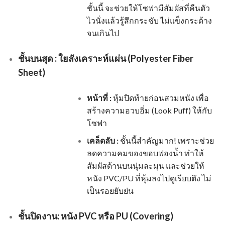
ชั้นนี้ จะช่วยให้โซฟามีสัมผัสที่คืนตัว
ไวนั่งแล้วรู้สึกกระชับ ไม่แข็งกระด้าง
จนเกินไป
ชั้นบนสุด : ใยสังเคราะห์แผ่น (Polyester Fiber
Sheet)
หน้าที่ :
หุ้มปิดท้ายก่อนสวมหนัง เพื่อ
สร้างความอวบอิ่ม (Look Puff) ให้กับ
โซฟา
เคล็ดลับ :
ชั้นนี้สำคัญมาก! เพราะช่วย
ลดความคมของขอบฟองน้ำ ทำให้
สัมผัสด้านบนนุ่มละมุน และช่วยให้
หนัง PVC/PU ที่หุ้มลงไปดูเรียบตึง ไม่
เป็นรอยยับย่น
ชั้นปิดงาน: หนัง PVC หรือ PU (Covering)