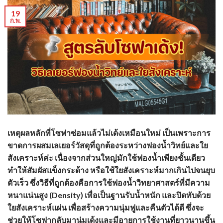
19
ก.พ.
เหตุผลหลักที่โซฟาซ่อมแล้วไม่เด้งเหมือนใหม่ เป็นเพราะการ
ขาดการผสมเลเยอร์วัสดุที่ถูกต้องระหว่าง
ฟองน้ำวิทย์
และใย
สังเคราะห์ค่ะ เนื่องจากส่วนใหญ่มักใช้ฟองน้ำเพียงชั้นเดียว
ทำให้สัมผัสแข็งกระด้าง หรือใช้ใยสังเคราะห์มากเกินไปจนยุบ
ตัวเร็ว ซึ่งวิธีที่ถูกต้องคือการใช้ฟองน้ำวิทยาศาสตร์ที่มีความ
หนาแน่นสูง (Density) เพื่อเป็นฐานรับน้ำหนัก และปิดทับด้วย
ใยสังเคราะห์แผ่น เพื่อสร้างความนุ่มฟูและคืนตัวได้ดี ซึ่งจะ
ช่วยให้โซฟากลับมานุ่มเด้งและมีอายุการใช้งานที่ยาวนานขึ้น