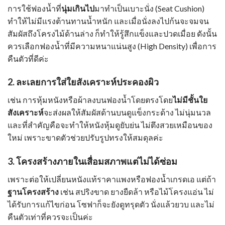
การใช้ฟองน้ำที่
นุ่มเกินไป
มาทำเป็นเบาะนั่ง (Seat Cushion)
ทำให้ไม่มีแรงต้านทานน้ำหนัก และเมื่อนั่งลงไปก้นจะจมจน
สัมผัสถึงโครงไม้ด้านล่าง ก็ทำให้รู้สึกแข็งและปวดเมื่อย ดังนั้น
ควรเลือกฟองน้ำที่มีความหนาแน่นสูง (High Density) เพื่อการ
คืนตัวที่ดีค่ะ
2. ละเลยการใส่ใยสังเคราะห์ประคองผิว
เช่น การหุ้มหนังหรือผ้าลงบนฟองน้ำโดยตรงโดย
ไม่มีชั้นใย
สังเคราะห์
จะส่งผลให้สัมผัสด้านบนดูแข็งกระด้าง ไม่นุ่มนวล
และที่สำคัญคือจะทำให้หนังหุ้มดูยับย่น ไม่ตึงสวยเหมือนของ
ใหม่ เพราะขาดตัวช่วยปรับรูปทรงให้สมดุลค่ะ
3. โครงสร้างภายในเสื่อมสภาพแต่ไม่ได้ซ่อม
เพราะต่อให้เปลี่ยนหนังแท้ราคาแพงหรือฟองน้ำเกรดเอ แต่ถ้า
ฐานโครงสร้าง
เช่น สปริงขาด ยางยืดล้า หรือไม้โครงแอ่น ไม่
ได้รับการแก้ไขก่อน โซฟาก็จะยังดูทรุดตัว นั่งแล้วยวบ และไม่
คืนตัวเท่าที่ควรจะเป็นค่ะ