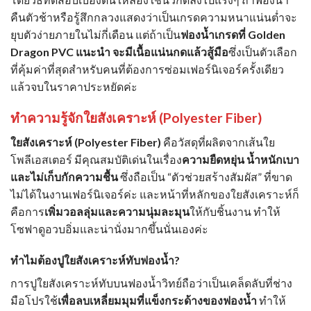
คืนตัวช้าหรือรู้สึกกลวงแสดงว่าเป็นเกรดความหนาแน่นต่ำจะ
ยุบตัวง่ายภายในไม่กี่เดือน แต่ถ้าเป็น
ฟองน้ำเกรดที่ Golden
Dragon PVC แนะนำ จะมีเนื้อแน่นกดแล้วสู้มือ
ซึ่งเป็นตัวเลือก
ที่คุ้มค่าที่สุดสำหรับคนที่ต้องการซ่อมเฟอร์นิเจอร์ครั้งเดียว
แล้วจบในราคาประหยัดค่ะ
ทำความรู้จักใยสังเคราะห์ (Polyester Fiber)
ใยสังเคราะห์ (Polyester Fiber)
คือวัสดุที่ผลิตจากเส้นใย
โพลีเอสเตอร์ มีคุณสมบัติเด่นในเรื่อง
ความยืดหยุ่น น้ำหนักเบา
และไม่เก็บกักความชื้น
ซึ่งถือเป็น “ตัวช่วยสร้างสัมผัส” ที่ขาด
ไม่ได้ในงานเฟอร์นิเจอร์ค่ะ และหน้าที่หลักของใยสังเคราะห์ก็
คือการ
เพิ่มวอลลุ่มและความนุ่มละมุน
ให้กับชิ้นงาน ทำให้
โซฟาดูอวบอิ่มและน่านั่งมากขึ้นนั่นเองค่ะ
ทำไมต้องปูใยสังเคราะห์ทับฟองน้ำ?
การปูใยสังเคราะห์ทับบนฟองน้ำวิทย์ถือว่าเป็นเคล็ดลับที่ช่าง
มือโปรใช้
เพื่อลบเหลี่ยมมุมที่แข็งกระด้างของฟองน้ำ
ทำให้