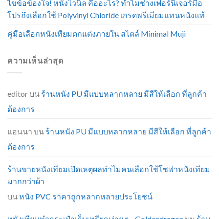
ไขข้อข้องใจ! หนังไวนิล คืออะไร? ทำไมช่างเฟอร์นิเจอร์มือ
โปรถึงเลือกใช้ Polyvinyl Chloride เกรดพรีเมียมแทนหนังแท้
คู่มือเลือกหนังเทียมตกแต่งภายใน สไตล์ Minimal Muji
ความเห็นล่าสุด
editor
บน
ร้านหนัง PU มีแบบหลากหลาย มีสีให้เลือก ที่ลูกค้า
ต้องการ
แอนนา
บน
ร้านหนัง PU มีแบบหลากหลาย มีสีให้เลือก ที่ลูกค้า
ต้องการ
ร้านขายหนังเทียมเปิดเหตุผลทำไมคนเลือกใช้โซฟาหนังเทียม
มากกว่าผ้า
บน
หนัง PVC ราคาถูกหลากหลายประโยชน์
หนังเทียมทำกระเป๋าเก็บเหรียญง่าย ๆ - Goldendragon
บน
ร้าน