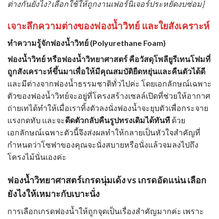
ต่างกันยังไง? เลือกใช้ให้ถูกงานเฟอร์นิเจอร์ประหยัดงบซ่อม]
เจาะลึกความต่างของ
ฟองน้ำวิทย์
แล
ะใยสังเคราะห์
ทำความรู้จักฟองน้ำวิทย์ (Polyurethane Foam)
ฟองน้ำวิทย์ หรือ
ฟองน้ำวิทยาศาสตร์
คือวัสดุโพลียูรีเทนโฟมที่
ถูกสังเคราะห์ขึ้นมาเพื่อให้มีคุณสมบัติยืดหยุ่นและคืนตัวได้ดี
และมีต่างจากฟองน้ำธรรมชาติทั่วไปค่ะ โดยเอกลักษณ์เฉพาะ
ตัวของฟองน้ำวิทย์จะอยู่ที่โครงสร้างเซลล์เปิดที่ช่วยให้อากาศ
ถ่ายเทได้ทำให้เมื่อเราทิ้งตัวลงนั่งฟองน้ำจะยุบตัวเพื่อกระจาย
แรงกดทับ และจะ
ดีดตัวกลับคืนรูปทรงเดิมได้ทันที
ด้วย
เอกลักษณ์เฉพาะตัวนี้จึงส่งผลทำให้กลายเป็นหัวใจสำคัญที่
กำหนดว่าโซฟาของคุณจะนั่งสบายหรือนั่งแล้วจมลงไปถึง
โครงไม้นั่นเองค่ะ
ฟองน้ำวิทยาศาสตร์เกรดนุ่มเด้ง vs เกรดอัดแน่น เลือก
ยังไงให้เหมาะกับเบาะนั่ง
การเลือกเกรดฟองน้ำให้ถูกจุดเป็นเรื่องสำคัญมากค่ะ เพราะ