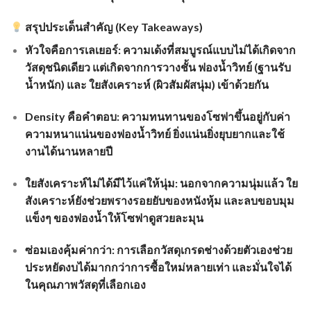
สรุปประเด็นสำคัญ (Key Takeaways)
หัวใจคือการเลเยอร์: ความเด้งที่สมบูรณ์แบบไม่ได้เกิดจาก
วัสดุชนิดเดียว แต่เกิดจากการวางชั้น ฟองน้ำวิทย์ (ฐานรับ
น้ำหนัก) และ ใยสังเคราะห์ (ผิวสัมผัสนุ่ม) เข้าด้วยกัน
Density คือคำตอบ: ความทนทานของโซฟาขึ้นอยู่กับค่า
ความหนาแน่นของฟองน้ำวิทย์ ยิ่งแน่นยิ่งยุบยากและใช้
งานได้นานหลายปี
ใยสังเคราะห์ไม่ได้มีไว้แค่ให้นุ่ม: นอกจากความนุ่มแล้ว ใย
สังเคราะห์ยังช่วยพรางรอยยับของหนังหุ้ม และลบขอบมุม
แข็งๆ ของฟองน้ำให้โซฟาดูสวยละมุน
ซ่อมเองคุ้มค่ากว่า: การเลือกวัสดุเกรดช่างด้วยตัวเองช่วย
ประหยัดงบได้มากกว่าการซื้อใหม่หลายเท่า และมั่นใจได้
ในคุณภาพวัสดุที่เลือกเอง