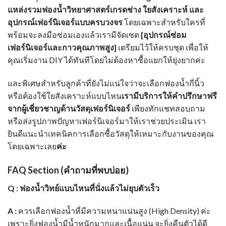
แหล่งรวมฟองน้ำวิทยาศาสตร์เกรดช่าง ใยสังเคราะห์ และ
อุปกรณ์เฟอร์นิเจอร์แบบครบวงจร
โดยเฉพาะสำหรับใครที่
พร้อมจะลงมือซ่อมเองแล้วเรามีจัดเซต
[
อุปกรณ์ซ่อม
เฟอร์นิเจอร์และกาวคุณภาพสูง
]
เตรียมไว้ให้ครบชุด เพื่อให้
คุณเริ่มงาน DIY ได้ทันทีโดยไม่ต้องหาซื้อแยกให้ยุ่งยากค่ะ
และพิเศษสำหรับลูกค้าที่ยังไม่แน่ใจว่าจะเลือกฟองน้ำกี่นิ้ว
หรือต้องใช้ใยสังเคราะห์แบบไหน
เรามีบริการให้คำปรึกษาฟรี
จากผู้เชี่ยวชาญด้านวัสดุเฟอร์นิเจอร์
เพียงทักแชทสอบถาม
หรือส่งรูปภาพปัญหาเฟอร์นิเจอร์มาให้เราช่วยประเมิน เรา
ยินดีแนะนำเทคนิคการเลือกซื้อวัสดุให้เหมาะกับงานของคุณ
โดยเฉพาะเลย
ค่ะ
FAQ Section (คำถามที่พบบ่อย)
Q : ฟองน้ำวิทย์แบบไหนที่นั่งแล้วไม่ยุบตัวเร็ว
A :
ควรเลือกฟองน้ำที่มีความหนาแน่นสูง (High Density) ค่ะ
เพราะยิ่งฟองน้ำมีน้ำหนักมากและเนื้อแน่น จะยิ่งคืนตัวได้ดี