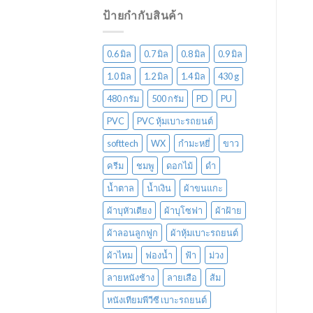
ป้ายกำกับสินค้า
0.6 มิล
0.7 มิล
0.8 มิล
0.9 มิล
1.0 มิล
1.2 มิล
1.4 มิล
430 g
480 กรัม
500 กรัม
PD
PU
PVC
PVC หุ้มเบาะรถยนต์
softtech
WX
กำมะหยี่
ขาว
ครีม
ชมพู
ดอกไม้
ดำ
น้ำตาล
น้ำเงิน
ผ้าขนแกะ
ผ้าบุหัวเตียง
ผ้าบุโซฟา
ผ้าฝ้าย
ผ้าลอนลูกฟูก
ผ้าหุ้มเบาะรถยนต์
ผ้าไหม
ฟองน้ำ
ฟ้า
ม่วง
ลายหนังช้าง
ลายเสือ
ส้ม
หนังเทียมพีวีซี เบาะรถยนต์