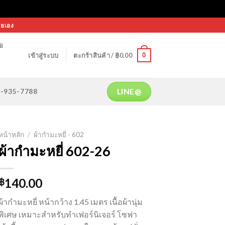
ายเอง
้อ
0
เข้าสู่ระบบ
ตะกร้าสินค้า /
฿
0.00
LINE@
64-935-7788
หน้าหลัก
/
ผ้ากำมะหยี่ - 602
ผ้ากำมะหยี่ 602-26
140.00
฿
ผ้ากำมะหยี่ หน้ากว้าง 1.45 เมตร เนื้อผ้านุ่ม
พิเศษ เหมาะสำหรับทำเฟอร์นิเจอร์ โซฟา