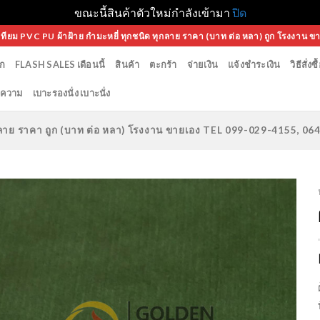
ขณะนี้สินค้าตัวใหม่กำลังเข้ามา
ปิด
เทียม PVC PU ผ้าฝ้าย กำมะหยี่ ทุกชนิด ทุกลาย ราคา (บาท ต่อ หลา) ถูก โรงงาน ข
ก
FLASH SALES เดือนนี้
สินค้า
ตะกร้า
จ่ายเงิน
แจ้งชำระเงิน
วิธีสั่งซื
ความ
เบาะรองนั่ง เบาะนั่ง
ทุกลาย ราคา ถูก (บาท ต่อ หลา) โรงงาน ขายเอง TEL 099-029-4155, 0
Add to
Wishlist