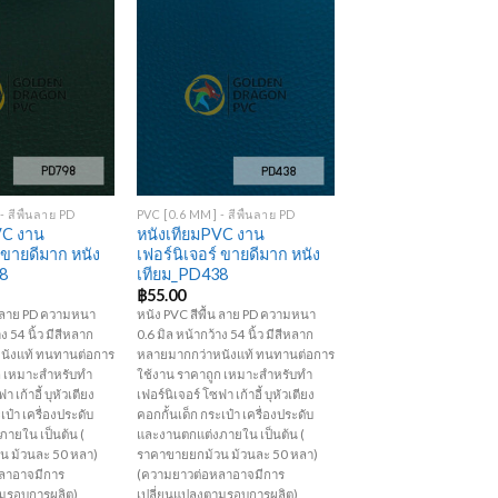
Add to
Add to
Wishlist
Wishlist
+
 สีพื้นลาย PD
PVC [0.6 MM] - สีพื้นลาย PD
VC งาน
หนังเทียมPVC งาน
์ ขายดีมาก หนัง
เฟอร์นิเจอร์ ขายดีมาก หนัง
8
เทียม_PD438
฿
55.00
้น ลาย PD ความหนา
หนัง PVC สีพื้น ลาย PD ความหนา
ง 54 นิ้ว มีสีหลาก
0.6 มิล หน้ากว้าง 54 นิ้ว มีสีหลาก
นังแท้ ทนทานต่อการ
หลายมากกว่าหนังแท้ ทนทานต่อการ
ก เหมาะสำหรับทำ
ใช้งาน ราคาถูก เหมาะสำหรับทำ
า เก้าอี้ บุหัวเตียง
เฟอร์นิเจอร์ โซฟา เก้าอี้ บุหัวเตียง
เป๋า เครื่องประดับ
คอกกั้นเด็ก กระเป๋า เครื่องประดับ
ายใน เป็นต้น (
และงานตกแต่งภายใน เป็นต้น (
น ม้วนละ 50 หลา)
ราคาขายยกม้วน ม้วนละ 50 หลา)
ลาอาจมีการ
(ความยาวต่อหลาอาจมีการ
ามรอบการผลิต)
เปลี่ยนแปลงตามรอบการผลิต)