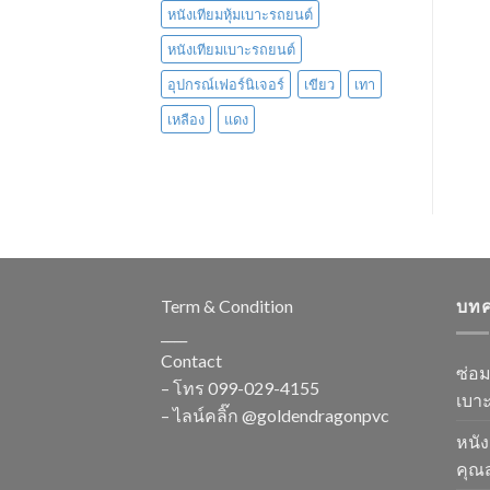
หนังเทียมหุ้มเบาะรถยนต์
หนังเทียมเบาะรถยนต์
อุปกรณ์เฟอร์นิเจอร์
เขียว
เทา
เหลือง
แดง
Term & Condition
บท
____
Contact
ซ่อ
– โทร
099-029-4155
เบาะ
– ไลน์คลิ๊ก
@goldendragonpvc
หนัง
คุณส