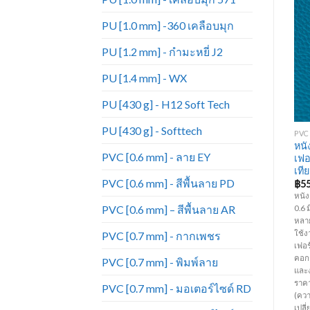
PU [1.0 mm] -360 เคลือบมุก
PU [1.2 mm] - กำมะหยี่ J2
Add to
Add to
Wishlist
Wishlist
PU [1.4 mm] - WX
PU [430 g] - H12 Soft Tech
+
+
PU [430 g] - Softtech
PVC [0.6 MM] - สีพื้นลาย PD
PU [1.0 MM] - เคลือบมุก 571
PVC 
หนังเทียมPVC งาน
หนั
PU571-752A เคลือบมุก
PVC [0.6 mm] - ลาย EY
เฟอร์นิเจอร์ ขายดีมาก หนัง
เฟอ
เทียม_PD147
เที
PVC [0.6 mm] - สีพื้นลาย PD
฿
55.00
฿
130.00
฿
5
หนัง PVC สีพื้น ลาย PD ความหนา
หนัง PU เคลือบมุก ความหนา 1 มิล
หนัง
PVC [0.6 mm] – สีพื้นลาย AR
0.6 มิล หน้ากว้าง 54 นิ้ว มีสีหลาก
หน้ากว้าง 1.37 เมตร คุณภาพสูง มีผิว
0.6 
าร
หลายมากกว่าหนังแท้ ทนทานต่อการ
สัมผัสที่นุ่ม ใกล้เคียงกับหนังแท้มาก
หลา
ใช้งาน ราคาถูก เหมาะสำหรับทำ
ที่สุด เหมาะสำหรับทำเฟอร์นิเจอร์
ใช้ง
PVC [0.7 mm] - กากเพชร
เฟอร์นิเจอร์ โซฟา เก้าอี้ บุหัวเตียง
โซฟา เก้าอี้ บุหัวเตียง กระเป๋า ตกแต่ง
เฟอร์
คอกกั้นเด็ก กระเป๋า เครื่องประดับ
ภายในรถยนต์ และเครื่องประดับ
คอกก
PVC [0.7 mm] - พิมพ์ลาย
และงานตกแต่งภายใน เป็นต้น (
ต่างๆ เป็นต้น (ราคาขายยกม้วน ม้วน
และง
ราคาขายยกม้วน ม้วนละ 50 หลา)
ละ 40 หลา )(ความยาวต่อหลาอาจมี
ราค
PVC [0.7 mm] - มอเตอร์ไซด์ RD
(ความยาวต่อหลาอาจมีการ
การเปลี่ยนแปลงตามรอบการผลิต)
(คว
เปลี่ยนแปลงตามรอบการผลิต)
เปล