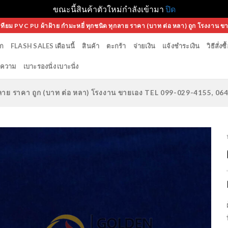
ขณะนี้สินค้าตัวใหม่กำลังเข้ามา
ปิด
เทียม PVC PU ผ้าฝ้าย กำมะหยี่ ทุกชนิด ทุกลาย ราคา (บาท ต่อ หลา) ถูก โรงงาน ข
ก
FLASH SALES เดือนนี้
สินค้า
ตะกร้า
จ่ายเงิน
แจ้งชำระเงิน
วิธีสั่งซื
ความ
เบาะรองนั่ง เบาะนั่ง
ทุกลาย ราคา ถูก (บาท ต่อ หลา) โรงงาน ขายเอง TEL 099-029-4155, 0
Add to
Wishlist