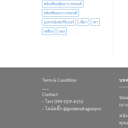
หนังเทียมหุ้มเบาะรถยนต์
หนังเทียมเบาะรถยนต์
อุปกรณ์เฟอร์นิเจอร์
เขียว
เทา
เหลือง
แดง
Term & Condition
บท
____
Contact
ซ่อ
– โทร
099-029-4155
เบาะ
– ไลน์คลิ๊ก
@goldendragonpvc
หนัง
คุณส