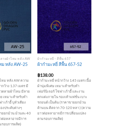
Add to
Add to
Wishlist
Wishlist
+
 ลายผ้าไหม หลัง AW
ผ้ากำมะหยี่ - สีพื้น 657
หม หลัง AW-25
ผ้ากำมะหยี่ สีพื้น 657-52
฿
138.00
าไหม หลัง AW ความ
ผ้ากำมะหยี่ หน้ากว้าง 1.45 เมตร เนื้อ
ากว้าง 1.37 เมตร มี
ผ้านุ่มพิเศษ เหมาะสำหรับทำ
ม ลวดลายผ้าไหม มีลาย
เฟอร์นิเจอร์ โซฟา เก้าอี้ และงาน
ย เหมาะสำหรับทำ
ตกแต่งภายใน รองเท้าแฟชั่น เบาะ
า เก้าอี้ บุหัวเตียง
รถยนต์ เป็นต้น (ราคาขายยกม้วน
ื่องประดับต่างๆ
ด้านบน คิดจาก 70-120 หลา ) (ความ
ขายยกม้วน ม้วนละ 40
ยาวต่อหลาอาจมีการเปลี่ยนแปลง
าวต่อหลาอาจมีการ
ตามรอบการผลิต)
ามรอบการผลิต)