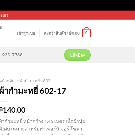
ายเอง
้อ
0
เข้าสู่ระบบ
ตะกร้าสินค้า /
฿
0.00
LINE@
64-935-7788
หน้าหลัก
/
ผ้ากำมะหยี่ - 602
ผ้ากำมะหยี่ 602-17
140.00
฿
ผ้ากำมะหยี่ หน้ากว้าง 1.45 เมตร เนื้อผ้านุ่ม
พิเศษ เหมาะสำหรับทำเฟอร์นิเจอร์ โซฟา