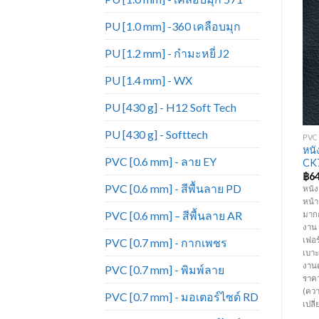
PU [1.0 mm] -360 เคลือบมุก
PU [1.2 mm] - กำมะหยี่ J2
Add to
Add to
Wishlist
Wishlist
PU [1.4 mm] - WX
PU [430 g] - H12 Soft Tech
+
+
PU [430 g] - Softtech
PVC [0.7 MM] - ลาย PN สีพื้น
PVC [0.6 MM] - ลาย EY
PVC 
หนังเทียมเฟอร์นิเจอร์ ขายดี
หนั
PVC – ลาย EY 6337
PVC [0.6 mm] - ลาย EY
มาก หนังเทียม_PN708
CK
฿
64.00
฿
52.00
฿
6
PVC [0.6 mm] - สีพื้นลาย PD
หนัง PVC สีพื้น ลาย PN ความหนา
หนัง PVC ลาย EY ความหนา 0.6 มิล
หนัง
0.7 มิล หน้ากว้าง 54 นิ้ว มีสีหลาก
หน้ากว้าง 54 นิ้ว มีสีหลากหลาย
หน้า
PVC [0.6 mm] – สีพื้นลาย AR
า
หลายมากกว่าหนังแท้ ทนทานต่อการ
มากกว่าหนังแท้ ทนทานต่อการใช้
มากก
า
ใช้งาน ราคาถูก เหมาะสำหรับทำ
งาน ราคาถูก เหมาะสำหรับทำ
งาน
เฟอร์นิเจอร์ โซฟา เก้าอี้ บุหัวเตียง
เฟอร์นิเจอร์ โซฟา เก้าอี้ บุหัวเตียง
เฟอร
PVC [0.7 mm] - กากเพชร
คอกกั้นเด็ก กระเป๋า เครื่องประดับ
คอกกั้นเด็ก เบาะรถยนต์ เบาะมอเต
เบาะ
และงานตกแต่งภายใน เป็นต้น (
อร์ไซด์และงานตกแต่งภายในรถยนต์
งานต
PVC [0.7 mm] - พิมพ์ลาย
คา
ราคาขายยกม้วน ม้วนละ 50 หลา)
เป็นต้น ( ราคาขายยกม้วน ม้วนละ 50
ราค
ม
(ความยาวต่อหลาอาจมีการ
หลา)(ความยาวต่อหลาอาจมีการ
(คว
PVC [0.7 mm] - มอเตอร์ไซด์ RD
เปลี่ยนแปลงตามรอบการผลิต)
เปลี่ยนแปลงตามรอบการผลิต)
เปล