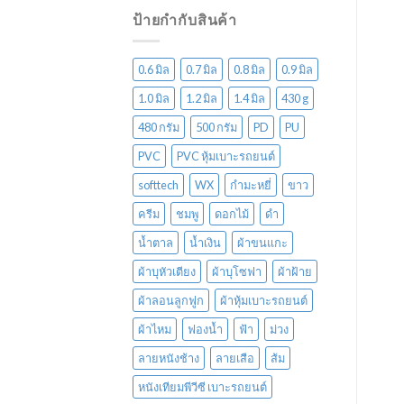
ป้ายกำกับสินค้า
0.6 มิล
0.7 มิล
0.8 มิล
0.9 มิล
1.0 มิล
1.2 มิล
1.4 มิล
430 g
480 กรัม
500 กรัม
PD
PU
PVC
PVC หุ้มเบาะรถยนต์
softtech
WX
กำมะหยี่
ขาว
ครีม
ชมพู
ดอกไม้
ดำ
น้ำตาล
น้ำเงิน
ผ้าขนแกะ
ผ้าบุหัวเตียง
ผ้าบุโซฟา
ผ้าฝ้าย
ผ้าลอนลูกฟูก
ผ้าหุ้มเบาะรถยนต์
ผ้าไหม
ฟองน้ำ
ฟ้า
ม่วง
ลายหนังช้าง
ลายเสือ
ส้ม
หนังเทียมพีวีซี เบาะรถยนต์