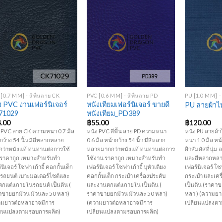
Add to
Add to
Wishlist
Wishlist
+
+
+
[0.7 MM] - สีพื้นลาย CK
PVC [0.6 MM] - สีพื้นลาย PD
PU [1.0 MM] -
ง PVC งานเฟอร์นิเจอร์
หนังเทียมเฟอร์นิเจอร์ ขายดี
PU ลายผ้าไ
71029
หนังเทียม_PD389
4.00
฿
55.00
฿
120.00
 PVC ลาย CK ความหนา 0.7 มิล
หนัง PVC สีพื้น ลาย PD ความหนา
หนัง PU ลายผ้
กว้าง 54 นิ้ว มีสีหลากหลาย
0.6 มิล หน้ากว้าง 54 นิ้ว มีสีหลาก
หนา 1.0 มิล หน้
ว่าหนังแท้ ทนทานต่อการใช้
หลายมากกว่าหนังแท้ ทนทานต่อการ
ผิวสัมผัสที่นุ่
 ราคาถูก เหมาะสำหรับทำ
ใช้งาน ราคาถูก เหมาะสำหรับทำ
และสีหลากหลา
์นิเจอร์ โซฟา เก้าอี้ คอกกั้นเด็ก
เฟอร์นิเจอร์ โซฟา เก้าอี้ บุหัวเตียง
เฟอร์นิเจอร์ โซฟ
รถยนต์ เบาะมอเตอร์ไซด์และ
คอกกั้นเด็ก กระเป๋า เครื่องประดับ
กระเป๋า และเคร
กแต่งภายในรถยนต์ เป็นต้น (
และงานตกแต่งภายใน เป็นต้น (
เป็นต้น (ราคา
าขายยกม้วน ม้วนละ 50 หลา)
ราคาขายยกม้วน ม้วนละ 50 หลา)
หลา ) (ความย
ามยาวต่อหลาอาจมีการ
(ความยาวต่อหลาอาจมีการ
เปลี่ยนแปลงต
ี่ยนแปลงตามรอบการผลิต)
เปลี่ยนแปลงตามรอบการผลิต)