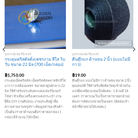
Add to
Add to
Wishlist
Wishlist
อุปกรณ์เฟอร์นิเจอร์
อุปกรณ์เฟอร์นิเจอร์
กระดุมคริสตัลดั่งเพชรงาม สีใส วิบ
ตีนตุ๊กแก ด้านขน 2 นิ้ว (แบบไม่มี
วับ ขนาด 22 มิล (700 เม็ด/กล่อง)
กาว)
฿
1,750.00
฿
19.00
กระดุมเม็ดคริสตัล เม็ดคริสตัลพลาสติกสีใส
ตีนตุ๊กแก แบบไม่มีกาว ด้านขน ขนาด 2 นิ้ว
แวววาวเหมือนเพชร ขนาดผ่าศูนย์กลาง 22
คุณสมบัติ ใช้สำหรับยึดติดวัสดุเข้าด้วยกัน
มิล ใช้สำหรับประดับตกแต่งเฟอร์นิเจอร์
แรงยึดเหนียวแน่นเป็นพิเศษ - 1 ม้วนมี 18
โซฟา หัวเตียง เครื่องตกแต่งกระเป๋า งาน
เมตร (ราคาบนเว็บเป็นราคาขายยกม้วน)
ฝีมือ DIY งานศิปลปะ งานประดิษฐ์ เพื่อ
ต้องการตัดแบ่งขายเป็นเมตร (ติดต่อเจ้า
ความสวยงามหรูหรา เพิ่มมูลค่าของสินค้า
หน้าที่ฝ่ายขายได้เลยค่ะ)
เป็นต้น (ราคาด้านบนคือราคาต่อกล่อง 1
กล่อง มีจำนวน 700 เม็ด)