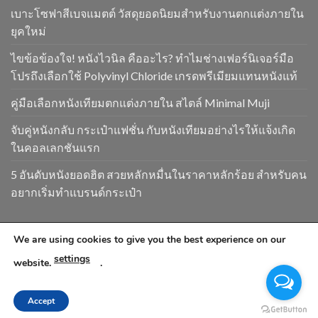
เบาะโซฟาสีเบจแมตต์ วัสดุยอดนิยมสำหรับงานตกแต่งภายใน
ยุคใหม่
ไขข้อข้องใจ! หนังไวนิล คืออะไร? ทำไมช่างเฟอร์นิเจอร์มือ
โปรถึงเลือกใช้ Polyvinyl Chloride เกรดพรีเมียมแทนหนังแท้
คู่มือเลือกหนังเทียมตกแต่งภายใน สไตล์ Minimal Muji
จับคู่หนังกลับ กระเป๋าแฟชั่น กับหนังเทียมอย่างไรให้แจ้งเกิด
ในคอลเลกชันแรก
5 อันดับหนังยอดฮิต สวยหลักหมื่นในราคาหลักร้อย สำหรับคน
อยากเริ่มทำแบรนด์กระเป๋า
We are using cookies to give you the best experience on our
Copyright 2026 ©
www.goldendragonpvc.com . All condition is
settings
subject to Goldendragonpvc policy, reserves the right to
website.
.
change without notice
Accept