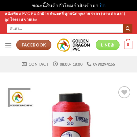
ขณะนี้สินค้าตัวใหม่กำลังเข้ามา
ปิด
Skip
หนังเทียม PVC PU ผ้าฝ้าย กำมะหยี่ ทุกชนิด ทุกลาย ราคา (บาท ต่อ หลา)
ถูก โรงงาน ขายเอง
to
ค้นหา:
content
0
FACEBOOK
LINE@
CONTACT
08:00 - 18:00
0990294155
Add to
Wishlist