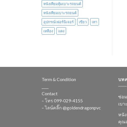
หนังเทียมหุ้มเบาะรถยนต์
หนังเทียมเบาะรถยนต์
อุปกรณ์เฟอร์นิเจอร์
เขียว
เทา
เหลือง
แดง
Term & Condition
บท
____
Contact
ซ่อ
– โทร
099-029-4155
เบาะ
– ไลน์คลิ๊ก
@goldendragonpvc
หนัง
คุณส