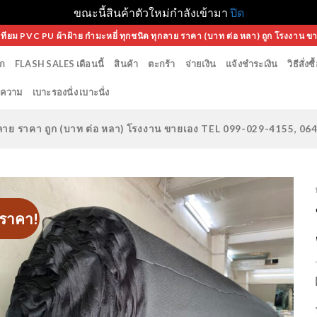
ขณะนี้สินค้าตัวใหม่กำลังเข้ามา
ปิด
เทียม PVC PU ผ้าฝ้าย กำมะหยี่ ทุกชนิด ทุกลาย ราคา (บาท ต่อ หลา) ถูก โรงงาน ข
ก
FLASH SALES เดือนนี้
สินค้า
ตะกร้า
จ่ายเงิน
แจ้งชำระเงิน
วิธีสั่งซื
ความ
เบาะรองนั่ง เบาะนั่ง
ทุกลาย ราคา ถูก (บาท ต่อ หลา) โรงงาน ขายเอง TEL 099-029-4155, 0
ราคา!
Add to
Wishlist