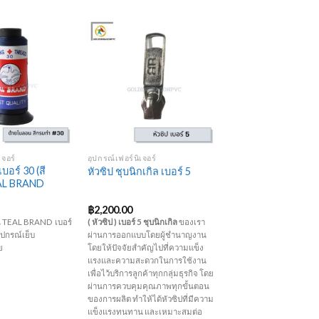
Add to
Add to
Wishlist
Wishlist
+
เจอร์
อุปกรณ์เฟอร์นิเจอร์
บอร์ 30 (สี
หัวซิป ชุบนิกเกิล เบอร์ 5
EAL BRAND
฿
2,200.00
น TEAL BRAND เบอร์
( หัวซิป ) เบอร์ 5 ชุบนิกเกิล
ของเรา
ุปกรณ์เย็บ
ผ่านการออกแบบโดยผู้ชำนาญงาน
ย
โดยให้ปัจจัยสำคัญไปที่ความแข็ง
แรงและความสะดวกในการใช้งาน
เพื่อไว้บริการลูกค้าทุกกลุ่มธุรกิจ โดย
ผ่านการควบคุมคุณภาพทุกขั้นตอน
ของการผลิต
ทำให้ได้หัวซิป
ที่มีความ
แข็งแรงทนทาน
และเหมาะสมต่อ