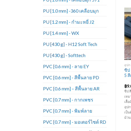
PU [1.0 mm] -360 เคลือบมุก
PU [1.2 mm] - กำมะหยี่ J2
PU [1.4 mm] - WX
Add to
Add to
Wishlist
Wishlist
PU [430 g] - H12 Soft Tech
PU [430 g] - Softtech
+
+
อุปกรณ์เฟอร์นิเจอร์
อุปกรณ์เฟอร์นิเจอร์
อุปก
PVC [0.6 mm] - ลาย EY
ลูกแม็กยิง HI-UP เบอร์
ด้ายไนล่อน เบอร์ 30 (สีดำ)
ซิป
1006J
TEAL BRAND
5 ส
PVC [0.6 mm] - สีพื้นลาย PD
฿
70.00
฿
55.00
฿
9.
PVC [0.6 mm] – สีพื้นลาย AR
ลูกแม็กขาคู่ HI-UP รุ่น 1006J ใช้กับ
ด้ายฝ้ายไนลอน TEAL BRAND เบอร์
ซิป 
ปืนยิงตะปูขาคู่แบบใช้ลม และไฟฟ้า
30 (สีดำ) อุปกรณ์เย็บเฟอร์นิเจอร์
เหมา
PVC [0.7 mm] - กากเพชร
ทำจากวัสดุอย่างดีเหมาะสำหรับยิง
ด้าย
เสื้
โครงไม้ ไม้อัด โซฟาผ้า-หนัง เบาะ
อุปก
PVC [0.7 mm] - พิมพ์ลาย
ฉากกกั้น ฯ งานฟอนิเจอร์และงาน
เป็น
อเนกประสงค์ ( 1 กล่องบรรจุ 5,000
ม้วน
PVC [0.7 mm] - มอเตอร์ไซด์ RD
นัด )