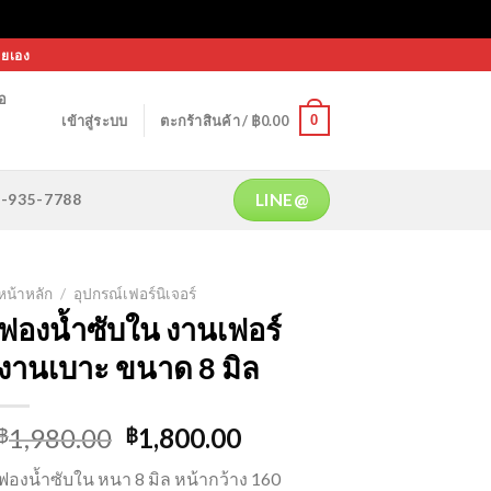
ายเอง
้อ
0
เข้าสู่ระบบ
ตะกร้าสินค้า /
฿
0.00
LINE@
64-935-7788
หน้าหลัก
/
อุปกรณ์เฟอร์นิเจอร์
ฟองน้ำซับใน งานเฟอร์
งานเบาะ ขนาด 8 มิล
Original
Current
1,980.00
1,800.00
฿
฿
price
price
ฟองน้ำซับใน หนา 8 มิล หน้ากว้าง 160
was:
is: