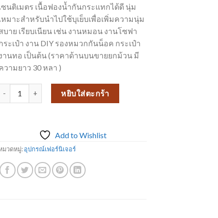
เซนติเมตร เนื้อฟองน้ำกันกระแทกได้ดี นุ่ม
฿1,980.00.
฿1,800.00.
เหมาะสำหรับนำไปใช้บุเย็บเพื่อเพิ่มความนุ่ม
สบาย เรียบเนียน เช่น งานหมอน งานโซฟา
กระเป๋า งาน DIY รองหมวกกันน็อค กระเป๋า
งานทอ เป็นต้น (ราคาด้านบนขายยกม้วน มี
ความยาว 30 หลา )
จำนวน ฟองน้ำซับใน งานเฟอร์ งานเบาะ ขนาด 8 มิล ชิ้น
หยิบใส่ตะกร้า
Add to Wishlist
หมวดหมู่:
อุปกรณ์เฟอร์นิเจอร์