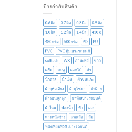
ป้ายกำกับสินค้า
0.6 มิล
0.7 มิล
0.8 มิล
0.9 มิล
1.0 มิล
1.2 มิล
1.4 มิล
430 g
480 กรัม
500 กรัม
PD
PU
PVC
PVC หุ้มเบาะรถยนต์
softtech
WX
กำมะหยี่
ขาว
ครีม
ชมพู
ดอกไม้
ดำ
น้ำตาล
น้ำเงิน
ผ้าขนแกะ
ผ้าบุหัวเตียง
ผ้าบุโซฟา
ผ้าฝ้าย
ผ้าลอนลูกฟูก
ผ้าหุ้มเบาะรถยนต์
ผ้าไหม
ฟองน้ำ
ฟ้า
ม่วง
ลายหนังช้าง
ลายเสือ
ส้ม
หนังเทียมพีวีซี เบาะรถยนต์