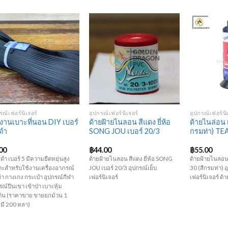
Add to
Add to
Wishlist
Wishlist
+
+
+
รณ์เฟอร์นิเจอร์
อุปกรณ์เฟอร์นิเจอร์
อุปกรณ์เฟอร์นิ
 งานเบาะที่นอน DIY เบอร์
ด้ายฝ้ายไนลอน สีแดง ยี่ห้อ
ด้ายไนล่อน เ
ีดำ
SONG JOU เบอร์ 20/3
กรมท่า) T
00
฿
44.00
฿
55.00
สีดำ เบอร์ 5 มีความยืดหยุ่นสูง
ด้ายฝ้ายไนลอน สีแดง ยี่ห้อ SONG
ด้ายฝ้ายไนลอ
ะสำหรับใช้งานเครื่องอาภรณ์
JOU เบอร์ 20/3 อุปกรณ์เย็บ
30 (สีกรมท่า) อ
อผ้า กางเกง กระเป๋า อุปกรณ์กีฬา
เฟอร์นิเจอร์
เฟอร์นิเจอร์ ด้า
รณ์ปีนเขา เข้าป่า เบาะหุ้ม
ต้น (ราคาขาย ขายยกม้วน 1
 มี 200 หลา)