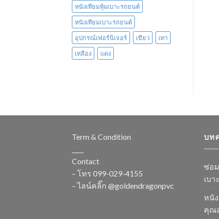
หนังเทียมหุ้มเบาะรถยนต์
หนังเทียมเบาะรถยนต์
อุปกรณ์เฟอร์นิเจอร์
เขียว
เทา
เหลือง
แดง
Term & Condition
บท
____
Contact
ซ่อ
– โทร
099-029-4155
เบาะ
– ไลน์คลิ๊ก
@goldendragonpvc
หนัง
คุณส