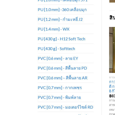
PU [1.0 mm] -360 เคลือบมุก
สิ
PU [1.2 mm] - กำมะหยี่ J2
PU [1.4 mm] - WX
PU [430 g] - H12 Soft Tech
PU [430 g] - Softtech
Add to
Add to
Wishlist
Wishlist
PVC [0.6 mm] - ลาย EY
PVC [0.6 mm] - สีพื้นลาย PD
+
+
PVC [0.6 mm] – สีพื้นลาย AR
อุปกรณ์เฟอร์นิเจอร์
อุปกรณ์เฟอร์นิเจอร์
กาว
ลูกแม็กยิง HI-UP เบอร์
กาว
หัวซิป ชุบนิกเกิล เบอร์ 3
1010J
ดี 
PVC [0.7 mm] - กากเพชร
8 ก
฿
1,650.00
฿
75.00
฿
8
PVC [0.7 mm] - พิมพ์ลาย
( หัวซิป ) เบอร์ 3 ชุบนิกเกิล
ของเรา
ลูกแม็กขาคู่ HI-UP รุ่น 1010J ใช้กับ
กาวเ
ผ่านการออกแบบโดยผู้ชำนาญงาน
ปืนยิงตะปูขาคู่แบบใช้ลม และไฟฟ้า
สารพ
PVC [0.7 mm] - มอเตอร์ไซด์ RD
โดยให้ปัจจัยสำคัญไปที่ความแข็ง
ทำจากวัสดุอย่างดี เหมาะสำหรับยิง
เหมา
แรงและความสะดวกในการใช้งาน
โครงไม้ ไม้อัด โซฟาผ้า-หนัง เบาะ
(รา