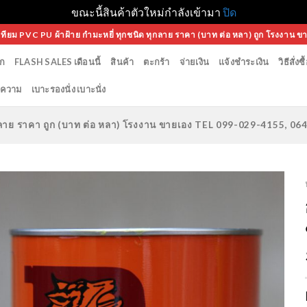
ขณะนี้สินค้าตัวใหม่กำลังเข้ามา
ปิด
เทียม PVC PU ผ้าฝ้าย กำมะหยี่ ทุกชนิด ทุกลาย ราคา (บาท ต่อ หลา) ถูก โรงงาน ข
ก
FLASH SALES เดือนนี้
สินค้า
ตะกร้า
จ่ายเงิน
แจ้งชำระเงิน
วิธีสั่งซื
ความ
เบาะรองนั่ง เบาะนั่ง
ทุกลาย ราคา ถูก (บาท ต่อ หลา) โรงงาน ขายเอง TEL 099-029-4155, 0
Add to
Wishlist