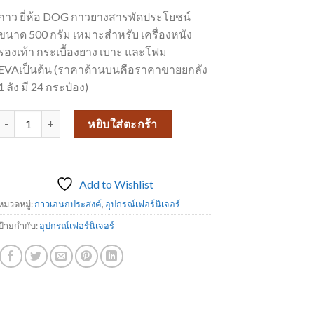
กาว ยี่ห้อ DOG กาวยางสารพัดประโยชน์
ขนาด 500 กรัม เหมาะสำหรับ เครื่องหนัง
รองเท้า กระเบื้องยาง เบาะ และโฟม
EVAเป็นต้น (ราคาด้านบนคือราคาขายยกลัง
1 ลัง มี 24 กระป๋อง)
จำนวน กาวเหลืองเอนกประสงค์ ขายดี กาว Dog - ขนาด 500 กรัม ชิ้น
หยิบใส่ตะกร้า
Add to Wishlist
หมวดหมู่:
กาวเอนกประสงค์
,
อุปกรณ์เฟอร์นิเจอร์
ป้ายกำกับ:
อุปกรณ์เฟอร์นิเจอร์