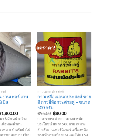
ลดราคา!
Add to
Add to
Wishlist
Wishlist
+
เจอร์
กาวเอนกประสงค์
น งานเฟอร์ งาน
กาวเหลืองเอนกประสงค์ ขาย
 มิล
ดี กาวยี่ห้อกระต่ายคู่ – ขนาด
500 กรัม
Original
Current
Original
Current
฿
1,800.00
฿
95.00
฿
80.00
price
price
price
price
า 8 มิล หน้ากว้าง
กาวตรากระต่าย กาวยางสารพัด
was:
is:
was:
is:
เนื้อฟองน้ำกัน
ประโยชน์ ขนาด 500 กรัม เหมาะ
฿1,980.00.
฿1,800.00.
฿95.00.
฿80.00.
ุ่ม เหมาะสำหรับนำไป
สำหรับงานเฟอร์นิเจอร์ เครื่องหนัง
พิ่มความนุ่มสบาย เรียบ
รองเท้า กระเบื้องยาง และโฟม EVA