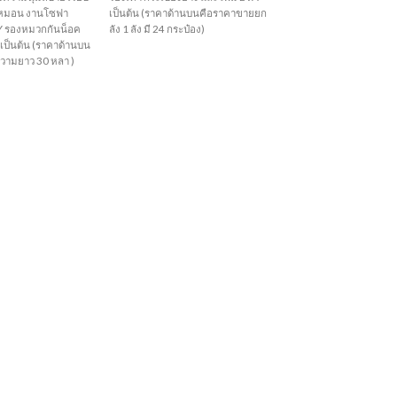
านหมอน งานโซฟา
เป็นต้น (ราคาด้านบนคือราคาขายยก
IY รองหมวกกันน็อค
ลัง 1 ลัง มี 24 กระป๋อง)
 เป็นต้น (ราคาด้านบน
วามยาว 30 หลา )