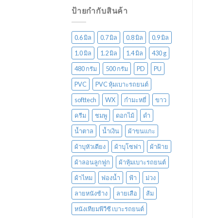
ป้ายกำกับสินค้า
0.6 มิล
0.7 มิล
0.8 มิล
0.9 มิล
1.0 มิล
1.2 มิล
1.4 มิล
430 g
480 กรัม
500 กรัม
PD
PU
PVC
PVC หุ้มเบาะรถยนต์
softtech
WX
กำมะหยี่
ขาว
ครีม
ชมพู
ดอกไม้
ดำ
น้ำตาล
น้ำเงิน
ผ้าขนแกะ
ผ้าบุหัวเตียง
ผ้าบุโซฟา
ผ้าฝ้าย
ผ้าลอนลูกฟูก
ผ้าหุ้มเบาะรถยนต์
ผ้าไหม
ฟองน้ำ
ฟ้า
ม่วง
ลายหนังช้าง
ลายเสือ
ส้ม
หนังเทียมพีวีซี เบาะรถยนต์