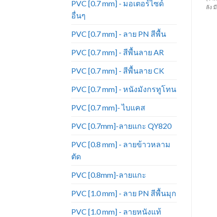
PVC [0.7 mm] - มอเตอร์ไซด์
เพื่อไว้บริการลูกค้าทุกกลุ่มธุรกิจ โดย
ฉากกกั้น ฯ งานฟอนิเจอร์และงาน
ลัง มี
อื่นๆ
ผ่านการควบคุมคุณภาพทุกขั้นตอน
อเนกประสงค์ ( 1 กล่องบรรจุ 5,000
ของการผลิต
ทำให้ได้หัวซิป
ที่มีความ
นัด )
PVC [0.7 mm] - ลาย PN สีพื้น
แข็งแรงทนทาน
และเหมาะสมต่อ
การใช้งาน
- ขนาด หัวซิปเบอร์ 3 - 1
PVC [0.7 mm] - สีพื้นลาย AR
ถุงมี 1200 ตัว
PVC [0.7 mm] - สีพื้นลาย CK
PVC [0.7 mm] - หนังมังกรทูโทน
PVC [0.7 mm]- ไบแคส
PVC [0.7mm]-ลายแกะ QY820
PVC [0.8 mm] - ลายข้าวหลาม
ตัด
PVC [0.8mm]-ลายแกะ
PVC [1.0 mm] - ลาย PN สีพื้นมุก
PVC [1.0 mm] - ลายหนังแท้