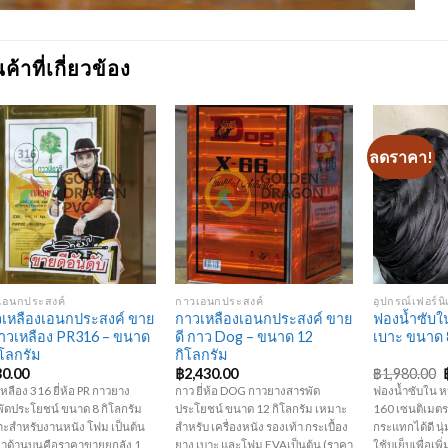
นค้าที่เกี่ยวข้อง
ลดราคา!
Add to
Add to
Wishlist
Wishlist
+
+
+
เอนกประสงค์
กาวเอนกประสงค์
อุปกรณ์เฟอร์นิ
เหลืองเอนกประสงค์ ขาย
กาวเหลืองเอนกประสงค์ ขาย
ฟองน้ำซับใ
กาวเหลือง PR316 – ขนาด
ดี กาว Dog – ขนาด 12
เบาะ ขนาด 8
ิโลกรัม
กิโลกรัม
30.00
฿
2,430.00
฿
1,980.00
หลือง 316 ยี่ห้อ PR กาวยาง
กาว ยี่ห้อ DOG กาวยางสารพัด
ฟองน้ำซับใน หน
ัดประโยชน์ ขนาด 8 กิโลกรัม
ประโยชน์ ขนาด 12 กิโลกรัม เหมาะ
160 เซนติเมตร 
ะสำหรับงานหนัง โฟม เป็นต้น
สำหรับ เครื่องหนัง รองเท้า กระเบื้อง
กระแทกได้ดี น
คาด้านบนคือราคาขายยกลัง 1
ยาง เบาะ และโฟม EVAเป็นต้น (ราคา
ใช้บุเย็บเพื่อเ