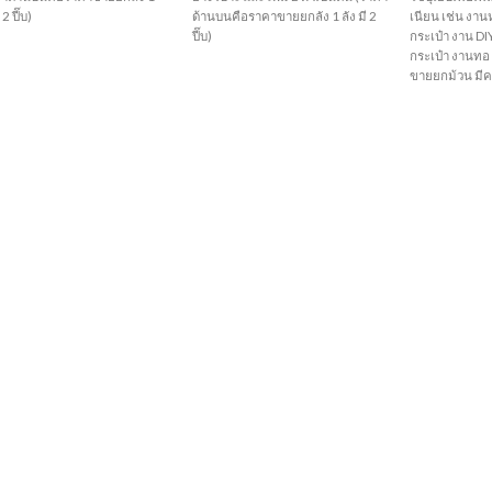
 2 ปี๊บ)
ด้านบนคือราคาขายยกลัง 1 ลัง มี 2
เนียน เช่น ง
ปี๊บ)
กระเป๋า งาน D
กระเป๋า งานทอ
ขายยกม้วน มีค