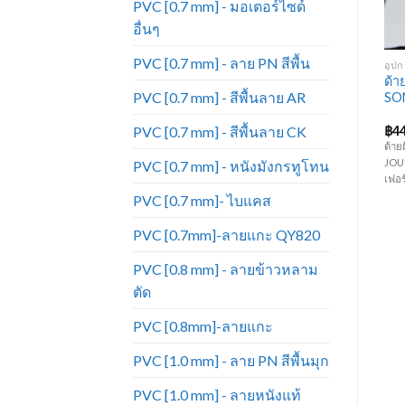
PVC [0.7 mm] - มอเตอร์ไซด์
อื่นๆ
+
+
PVC [0.7 mm] - ลาย PN สีพื้น
อุปกรณ์เฟอร์นิเจอร์
อุปกรณ์เฟอร์นิเจอร์
อุปก
ตีนตุ๊กแก ด้านขน 2 นิ้ว (แบบ
ลูกแม็กยิง HI-UP เบอร์
ด้า
PVC [0.7 mm] - สีพื้นลาย AR
ไม่มีกาว)
1006J
SON
ent
PVC [0.7 mm] - สีพื้นลาย CK
฿
19.00
฿
70.00
฿
4
ตีนตุ๊กแก แบบไม่มีกาว ด้านขน ขนาด
ลูกแม็กขาคู่ HI-UP รุ่น 1006J ใช้กับ
ด้าย
2 นิ้ว คุณสมบัติ ใช้สำหรับยึดติดวัสดุ
ปืนยิงตะปูขาคู่แบบใช้ลม และไฟฟ้า
JOU 
PVC [0.7 mm] - หนังมังกรทูโทน
0.00.
ไป
เข้าด้วยกัน แรงยึดเหนียวแน่นเป็น
ทำจากวัสดุอย่างดีเหมาะสำหรับยิง
เฟอร
ยบ
พิเศษ - 1 ม้วนมี 18 เมตร (ราคาบน
โครงไม้ ไม้อัด โซฟาผ้า-หนัง เบาะ
PVC [0.7 mm]- ไบแคส
เว็บเป็นราคาขายยกม้วน) ต้องการตัด
ฉากกกั้น ฯ งานฟอนิเจอร์และงาน
แบ่งขายเป็นเมตร (ติดต่อเจ้าหน้าที่
อเนกประสงค์ ( 1 กล่องบรรจุ 5,000
PVC [0.7mm]-ลายแกะ QY820
บน
ฝ่ายขายได้เลยค่ะ)
นัด )
PVC [0.8 mm] - ลายข้าวหลาม
ตัด
PVC [0.8mm]-ลายแกะ
PVC [1.0 mm] - ลาย PN สีพื้นมุก
PVC [1.0 mm] - ลายหนังแท้