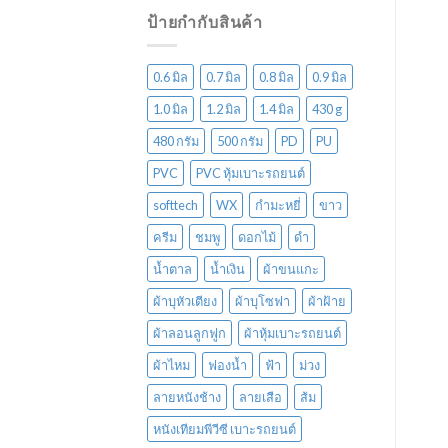
ป้ายกำกับสินค้า
0.6 มิล
0.7 มิล
0.8 มิล
0.9 มิล
1.0 มิล
1.2 มิล
1.4 มิล
430 g
480 กรัม
500 กรัม
PD
PU
PVC
PVC หุ้มเบาะรถยนต์
softtech
WX
กำมะหยี่
ขาว
ครีม
ชมพู
ดอกไม้
ดำ
น้ำตาล
น้ำเงิน
ผ้าขนแกะ
ผ้าบุหัวเตียง
ผ้าบุโซฟา
ผ้าฝ้าย
ผ้าลอนลูกฟูก
ผ้าหุ้มเบาะรถยนต์
ผ้าไหม
ฟองน้ำ
ฟ้า
ม่วง
ลายหนังช้าง
ลายเสือ
ส้ม
หนังเทียมพีวีซี เบาะรถยนต์