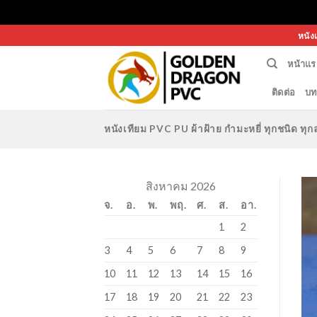
Skip
หนัง
to
หน้าแร
content
ติดต่อ
บท
หนังเทียม PVC PU ผ้าฝ้าย กำมะหยี่ ทุกชนิด 
สิงหาคม 2026
จ.
อ.
พ.
พฤ.
ศ.
ส.
อา.
1
2
3
4
5
6
7
8
9
10
11
12
13
14
15
16
17
18
19
20
21
22
23