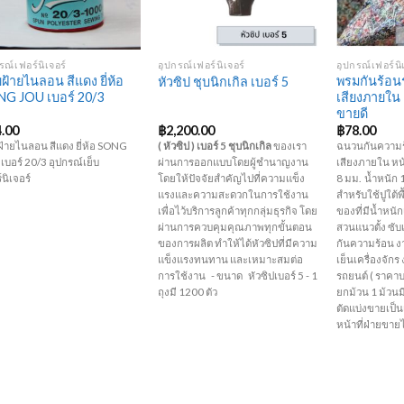
+
+
+
รณ์เฟอร์นิเจอร์
อุปกรณ์เฟอร์นิเจอร์
อุปกรณ์เฟอร์นิ
ยฝ้ายไนลอน สีแดง ยี่ห้อ
พรมกันร้อน
หัวซิป ชุบนิกเกิล เบอร์ 5
G JOU เบอร์ 20/3
เสียงภายใน 
ขายดี
4.00
฿
2,200.00
฿
78.00
ฝ้ายไนลอน สีแดง ยี่ห้อ SONG
( หัวซิป ) เบอร์ 5 ชุบนิกเกิล
ของเรา
ฉนวนกันความร
เบอร์ 20/3 อุปกรณ์เย็บ
ผ่านการออกแบบโดยผู้ชำนาญงาน
เสียงภายใน หน
์นิเจอร์
โดยให้ปัจจัยสำคัญไปที่ความแข็ง
8 มม. น้ำหนัก 
แรงและความสะดวกในการใช้งาน
สำหรับใช้ปูใต้พ
เพื่อไว้บริการลูกค้าทุกกลุ่มธุรกิจ โดย
ของที่มีน้ำหน
ผ่านการควบคุมคุณภาพทุกขั้นตอน
สวนแนวตั้ง ซับ
ของการผลิต
ทำให้ได้หัวซิป
ที่มีความ
กันความร้อน งา
แข็งแรงทนทาน
และเหมาะสมต่อ
เย็นเครื่องจักร
การใช้งาน
- ขนาด หัวซิปเบอร์ 5 - 1
รถยนต์ ( ราคา
ถุงมี 1200 ตัว
ยกม้วน 1 ม้วนม
ตัดแบ่งขายเป็น
หน้าที่ฝ่ายขาย