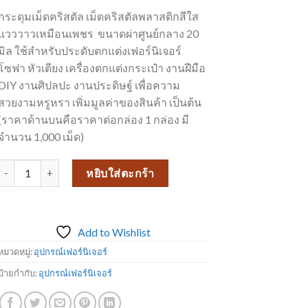
กระดุมเม็ดคริสตัล เม็ดคริสตัลพลาสติกสีใส
แวววาวเหมือนเพชร ขนาดผ่าศูนย์กลาง 20
มิล ใช้สำหรับประดับตกแต่งเฟอร์นิเจอร์
โซฟา หัวเตียง เครื่องตกแต่งกระเป๋า งานฝีมือ
DIY งานศิปลปะ งานประดิษฐ์ เพื่อความ
สวยงามหรูหรา เพิ่มมูลค่าของสินค้า เป็นต้น
(ราคาด้านบนคือราคาต่อกล่อง 1 กล่อง มี
จำนวน 1,000 เม็ด)
จำนวน กระดุมคริสตัลดั่งเพชรงาม สีใส วิบวับ ขนาด 20 มิล (1,000 เม็ด/กล่อง
หยิบใส่ตะกร้า
Add to Wishlist
หมวดหมู่:
อุปกรณ์เฟอร์นิเจอร์
ป้ายกำกับ:
อุปกรณ์เฟอร์นิเจอร์