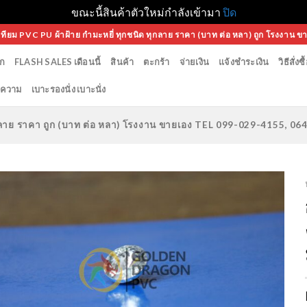
ขณะนี้สินค้าตัวใหม่กำลังเข้ามา
ปิด
เทียม PVC PU ผ้าฝ้าย กำมะหยี่ ทุกชนิด ทุกลาย ราคา (บาท ต่อ หลา) ถูก โรงงาน ข
ก
FLASH SALES เดือนนี้
สินค้า
ตะกร้า
จ่ายเงิน
แจ้งชำระเงิน
วิธีสั่งซื
ความ
เบาะรองนั่ง เบาะนั่ง
ทุกลาย ราคา ถูก (บาท ต่อ หลา) โรงงาน ขายเอง TEL 099-029-4155, 0
Add to
Wishlist