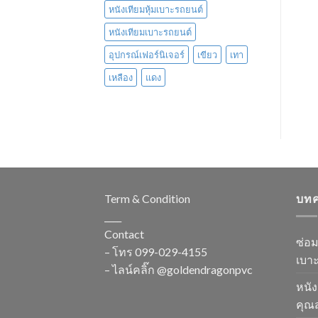
หนังเทียมหุ้มเบาะรถยนต์
หนังเทียมเบาะรถยนต์
อุปกรณ์เฟอร์นิเจอร์
เขียว
เทา
เหลือง
แดง
Term & Condition
บท
____
Contact
ซ่อ
– โทร
099-029-4155
เบาะ
– ไลน์คลิ๊ก
@goldendragonpvc
หนัง
คุณส