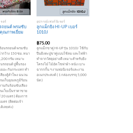
+
เจอร์
อุปกรณ์เฟอร์นิเจอร์
รถยนต์ พรมซับ
ลูกแม็กยิง HI-UP เบอร์
คุณภาพเยี่ยม
1010J
฿
75.00
้อนรถยนต์ พรมซับ
ลูกแม็กขาคู่ HI-UP รุ่น 1010J ใช้กับ
้ากว้าง 150 ซม. หนา
ปืนยิงตะปูขาคู่แบบใช้ลม และไฟฟ้า
1,200 กรัม เหมาะ
ทำจากวัสดุอย่างดี เหมาะสำหรับยิง
ื้นรถยนต์ ปูพื้นรอง
โครงไม้ ไม้อัด โซฟาผ้า-หนัง เบาะ
ักเยอะ กันกระแทก ทำ
ฉากกกั้น ฯ งานฟอนิเจอร์และงาน
เสียงตู้ลำโพง ฉนวน
อเนกประสงค์ ( 1 กล่องบรรจุ 5,000
นเก็บอุณหภูมิ​ร้อน
นัด )
 งานกันร้อนซับเสียง​
บนเว็บเป็นราคาขาย
ี 20 เมตร ) ต้องการ
เมตร (ติดต่อเจ้า
ได้เลยค่ะ)