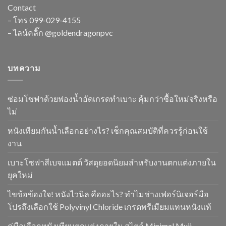
Contact
– โทร
099-029-4155
– ไลน์คลิ๊ก
@goldendragonpvc
บทความ
ซ่อมโซฟาด้วยฟองน้ำอัดเกรดทำเบาะ คุ้มกว่าซื้อใหม่จริงหรือ
ไม่
หนังเทียมกันน้ำเลือกอย่างไร? เช็กคุณสมบัติที่ควรรู้ก่อนใช้
งาน
เบาะโซฟาสีเบจแมตต์ วัสดุยอดนิยมสำหรับงานตกแต่งภายใน
ยุคใหม่
ไขข้อข้องใจ! หนังไวนิล คืออะไร? ทำไมช่างเฟอร์นิเจอร์มือ
โปรถึงเลือกใช้ Polyvinyl Chloride เกรดพรีเมียมแทนหนังแท้
คู่มือเลือกหนังเทียมตกแต่งภายใน สไตล์ Minimal Muji