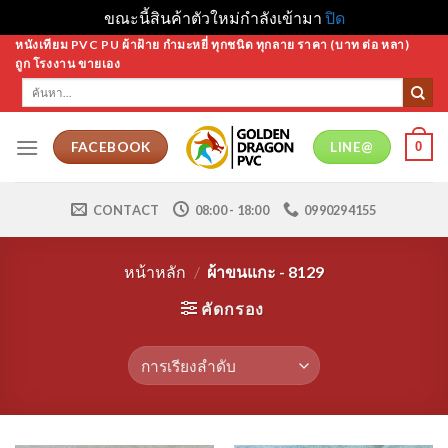
ขณะนี้สินค้าตัวใหม่กำลังเข้ามา
ปิด
Skip
หนังเทียม PVC PU ผ้าฝ้าย กำมะหยี่ ทุกชนิด ทุกลาย ราคา (บาท ต่อ หลา)
ถูก โรงงาน ขายเอง
to
ค้นหา:
content
0
FACEBOOK
LINE@
CONTACT
08:00 - 18:00
0990294155
หน้าหลัก
/
ผ้าขนแกะ - 8129
คัดกรอง