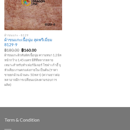
Wishlist
ผ้าขนแกะ - 8129
ผ้าขนแกะเนื้อนุ่ม สุดพรีเมี่ยม
8129-9
Original
Current
฿
180.00
฿
160.00
price
price
ผ้าขนแกะผิวสัมผัสเนื้อนุ่ม ความหนา 1.2 มิล
was:
is:
หน้ากว้าง 1.45 เมตร มีสีที่หลากหลาย
฿180.00.
฿160.00.
เหมาะสำหรับทำเฟอร์นิเจอร์ โซฟา เก้าอี้ บุ
หัวเตียง งานตกแต่งภายใน เป็นต้น (ราคา
ขายยกม้วน ม้วนละ 50 หลา) (ความยาวต่อ
หลาอาจมีการเปลี่ยนแปลงตามรอบการ
ผลิต)
Term & Condition
____