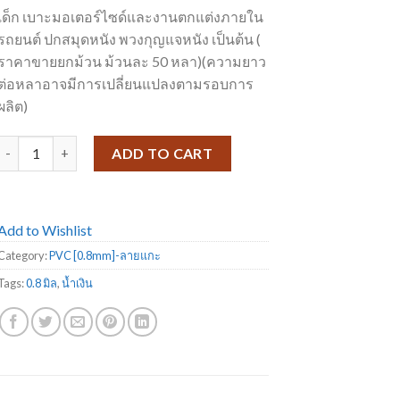
เด็ก เบาะมอเตอร์ไซด์และงานตกแต่งภายใน
รถยนต์ ปกสมุดหนัง พวงกุญแจหนัง เป็นต้น (
ราคาขายยกม้วน ม้วนละ 50 หลา)(ความยาว
ต่อหลาอาจมีการเปลี่ยนแปลงตามรอบการ
ผลิต)
หนัง PA8106 ลายแกะ quantity
ADD TO CART
Add to Wishlist
Category:
PVC [0.8mm]-ลายแกะ
Tags:
0.8 มิล
,
น้ำเงิน