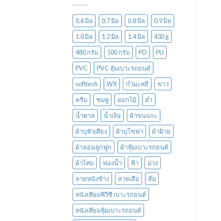
0.6 มิล
0.7 มิล
0.8 มิล
0.9 มิล
1.0 มิล
1.2 มิล
1.4 มิล
430 g
480 กรัม
500 กรัม
PD
PU
PVC
PVC หุ้มเบาะรถยนต์
softtech
WX
กำมะหยี่
ขาว
ครีม
ชมพู
ดอกไม้
ดำ
น้ำตาล
น้ำเงิน
ผ้าขนแกะ
ผ้าบุหัวเตียง
ผ้าบุโซฟา
ผ้าฝ้าย
ผ้าลอนลูกฟูก
ผ้าหุ้มเบาะรถยนต์
ผ้าไหม
ฟองน้ำ
ฟ้า
ม่วง
ลายหนังช้าง
ลายเสือ
ส้ม
หนังเทียมพีวีซี เบาะรถยนต์
หนังเทียมหุ้มเบาะรถยนต์