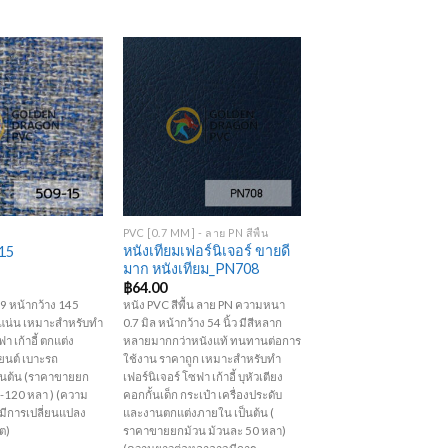
Add to
Add to
Wishlist
Wishlist
+
PVC [0.7 MM] - ลาย PN สีพื้น
หนังเทียมเฟอร์นิเจอร์ ขายดี
-15
มาก หนังเทียม_PN708
฿
64.00
09 หน้ากว้าง 145
หนัง PVC สีพื้น ลาย PN ความหนา
้อแน่น เหมาะสำหรับทำ
0.7 มิล หน้ากว้าง 54 นิ้ว มีสีหลาก
า เก้าอี้ ตกแต่ง
หลายมากกว่าหนังแท้ ทนทานต่อการ
ยนต์ เบาะรถ
ใช้งาน ราคาถูก เหมาะสำหรับทำ
ป็นต้น (ราคาขายยก
เฟอร์นิเจอร์ โซฟา เก้าอี้ บุหัวเตียง
0-120 หลา ) (ความ
คอกกั้นเด็ก กระเป๋า เครื่องประดับ
ีการเปลี่ยนแปลง
และงานตกแต่งภายใน เป็นต้น (
ต)
ราคาขายยกม้วน ม้วนละ 50 หลา)