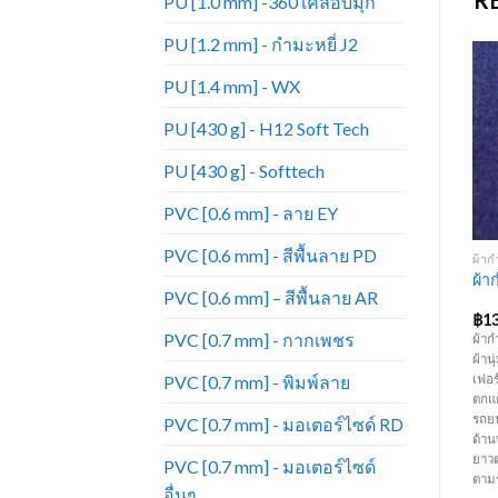
R
PU [1.0 mm] -360 เคลือบมุก
PU [1.2 mm] - กำมะหยี่ J2
PU [1.4 mm] - WX
Add to
Add to
Wishlist
Wishlist
PU [430 g] - H12 Soft Tech
PU [430 g] - Softtech
PVC [0.6 mm] - ลาย EY
+
+
PVC [0.6 mm] - สีพื้นลาย PD
ผ้าฝ้าย - A2
PVC [0.7 MM] - ลาย PN สีพื้น
ผ้าก
หนังเทียมเฟอร์นิเจอร์ ขายดี
ผ้าฝ้าย A2-26
ผ้า
PVC [0.6 mm] – สีพื้นลาย AR
มาก หนังเทียม_PN894
฿
98.00
฿
64.00
฿
1
PVC [0.7 mm] - กากเพชร
ผ้าฝ้าย หนา 500 กรัม หน้ากว้าง 1.45
หนัง PVC สีพื้น ลาย PN ความหนา
ผ้าก
เมตร เหมาะสำหรับทำเฟอร์นิเจอร์
0.7 มิล หน้ากว้าง 54 นิ้ว มีสีหลาก
ผ้าน
PVC [0.7 mm] - พิมพ์ลาย
า
โซฟา เก้าอี้ ม่านบังแสง ตกแต่ง
หลายมากกว่าหนังแท้ ทนทานต่อการ
เฟอร
า
ภายใน เป็นต้น ( ราคาขายยกม้วน
ใช้งาน ราคาถูก เหมาะสำหรับทำ
ตกแต
ม้วนละ 70-120 หลา)(ความยาวต่อ
เฟอร์นิเจอร์ โซฟา เก้าอี้ บุหัวเตียง
รถยน
PVC [0.7 mm] - มอเตอร์ไซด์ RD
หลาอาจมีการเปลี่ยนแปลงตามรอบ
คอกกั้นเด็ก กระเป๋า เครื่องประดับ
ด้าน
การผลิต)
และงานตกแต่งภายใน เป็นต้น (
ยาว
PVC [0.7 mm] - มอเตอร์ไซด์
คา
ราคาขายยกม้วน ม้วนละ 50 หลา)
ตาม
อื่นๆ