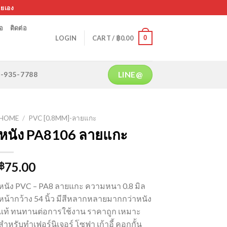
ายเอง
้อ
ติดต่อ
0
LOGIN
CART /
฿
0.00
LINE@
64-935-7788
HOME
/
PVC [0.8MM]-ลายแกะ
หนัง PA8106 ลายแกะ
75.00
฿
หนัง PVC – PA8 ลายแกะ ความหนา 0.8 มิล
หน้ากว้าง 54 นิ้ว มีสีหลากหลายมากกว่าหนัง
แท้ ทนทานต่อการใช้งาน ราคาถูก เหมาะ
สำหรับทำเฟอร์นิเจอร์ โซฟา เก้าอี้ คอกกั้น