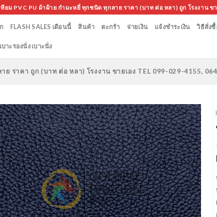
เทียม PVC PU ผ้าฝ้าย กำมะหยี่ ทุกชนิด ทุกลาย ราคา (บาท ต่อ หลา) ถูก โรงงาน ข
ก
FLASH SALES เดือนนี้
สินค้า
ตะกร้า
จ่ายเงิน
แจ้งชำระเงิน
วิธีสั่งซื
เบาะรองนั่ง เบาะนั่ง
ทุกลาย ราคา ถูก (บาท ต่อ หลา) โรงงาน ขายเอง TEL 099-029-4155, 0
Add to
Wishlist