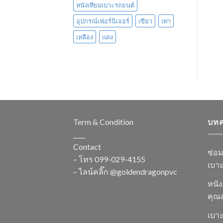
หนังเทียมเบาะรถยนต์
อุปกรณ์เฟอร์นิเจอร์
เขียว
เทา
เหลือง
แดง
Term & Condition
บท
____
Contact
ซ่อ
– โทร
099-029-4155
เบาะ
– ไลน์คลิ๊ก
@goldendragonpvc
หนัง
คุณส
เบาะ