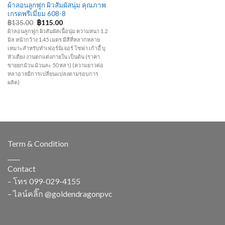
ผ้าลอนลูกฟูก ผิวสัมผัสนุ่ม คุณภาพ
เกรดพรีเมี่ยม 608-8
฿
135.00
฿
115.00
ผ้าลอนลูกฟูก ผิวสัมผัสเนื้อนุ่ม ความหนา 1.2
มิล หน้ากว้าง 1.45 เมตร มีสีที่หลากหลาย
เหมาะสำหรับทำเฟอร์นิเจอร์ โซฟา เก้าอี้ บุ
หัวเตียง งานตกแต่งภายใน เป็นต้น (ราคา
ขายยกม้วน ม้วนละ 50 หลา) (ความยาวต่อ
หลาอาจมีการเปลี่ยนแปลงตามรอบการ
ผลิต)
Term & Condition
____
Contact
– โทร
099-029-4155
– ไลน์คลิ๊ก
@goldendragonpvc