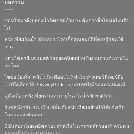
บทความ
ซ่อมโซฟาด้วยฟองน้ำอัดเกรดทำเบาะ คุ้มกว่าซื้อใหม่จริงหรือ
ไม่
หนังเทียมกันน้ำเลือกอย่างไร? เช็กคุณสมบัติที่ควรรู้ก่อนใช้
งาน
เบาะโซฟาสีเบจแมตต์ วัสดุยอดนิยมสำหรับงานตกแต่งภายใน
ยุคใหม่
ไขข้อข้องใจ! หนังไวนิล คืออะไร? ทำไมช่างเฟอร์นิเจอร์มือ
โปรถึงเลือกใช้ Polyvinyl Chloride เกรดพรีเมียมแทนหนังแท้
คู่มือเลือกหนังเทียมตกแต่งภายใน สไตล์ Minimal Muji
จับคู่หนังกลับ กระเป๋าแฟชั่น กับหนังเทียมอย่างไรให้แจ้งเกิด
ในคอลเลกชันแรก
5 อันดับหนังยอดฮิต สวยหลักหมื่นในราคาหลักร้อย สำหรับคน
อยากเริ่มทำแบรนด์กระเป๋า