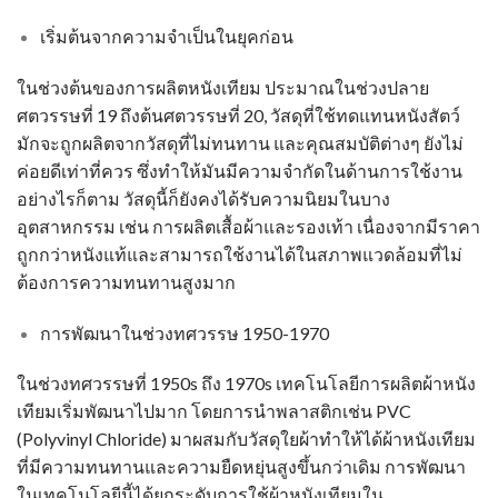
เริ่มต้นจากความจำเป็นในยุคก่อน
ในช่วงต้นของการผลิตหนังเทียม ประมาณในช่วงปลาย
ศตวรรษที่ 19 ถึงต้นศตวรรษที่ 20, วัสดุที่ใช้ทดแทนหนังสัตว์
มักจะถูกผลิตจากวัสดุที่ไม่ทนทาน และคุณสมบัติต่างๆ ยังไม่
ค่อยดีเท่าที่ควร ซึ่งทำให้มันมีความจำกัดในด้านการใช้งาน
อย่างไรก็ตาม วัสดุนี้ก็ยังคงได้รับความนิยมในบาง
อุตสาหกรรม เช่น การผลิตเสื้อผ้าและรองเท้า เนื่องจากมีราคา
ถูกกว่าหนังแท้และสามารถใช้งานได้ในสภาพแวดล้อมที่ไม่
ต้องการความทนทานสูงมาก
การพัฒนาในช่วงทศวรรษ 1950-1970
ในช่วงทศวรรษที่ 1950s ถึง 1970s เทคโนโลยีการผลิต
ผ้าหนัง
เทียม
เริ่มพัฒนาไปมาก โดยการนำพลาสติกเช่น PVC
(Polyvinyl Chloride) มาผสมกับวัสดุใยผ้าทำให้ได้
ผ้าหนังเทียม
ที่มีความทนทานและความยืดหยุ่นสูงขึ้นกว่าเดิม การพัฒนา
ในเทคโนโลยีนี้ได้ยกระดับการใช้
ผ้าหนังเทียม
ใน