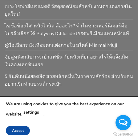
เบาะโซฟาสีเบจแมตต์ วัสดุยอดนิยมสำหรับงานตกแต่งภายใน
ยุคใหม่
ไขข้อข้องใจ! หนังไวนิล คืออะไร? ทำไมช่างเฟอร์นิเจอร์มือ
โปรถึงเลือกใช้ Polyvinyl Chloride เกรดพรีเมียมแทนหนังแท้
คู่มือเลือกหนังเทียมตกแต่งภายใน สไตล์ Minimal Muji
จับคู่หนังกลับ กระเป๋าแฟชั่น กับหนังเทียมอย่างไรให้แจ้งเกิด
ในคอลเลกชันแรก
5 อันดับหนังยอดฮิต สวยหลักหมื่นในราคาหลักร้อย สำหรับคน
อยากเริ่มทำแบรนด์กระเป๋า
We are using cookies to give you the best experience on our
Copyright 2026 ©
www.goldendragonpvc.com . All condition is
settings
subject to Goldendragonpvc policy, reserves the right to
website.
.
change without notice
Accept