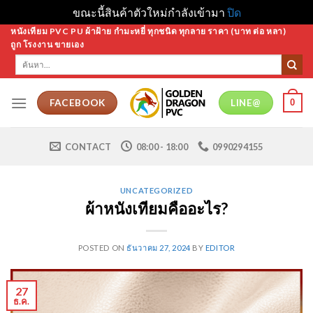
ขณะนี้สินค้าตัวใหม่กำลังเข้ามา
ปิด
Skip
หนังเทียม PVC PU ผ้าฝ้าย กำมะหยี่ ทุกชนิด ทุกลาย ราคา (บาท ต่อ หลา)
ถูก โรงงาน ขายเอง
to
ค้นหา:
content
0
FACEBOOK
LINE@
CONTACT
08:00 - 18:00
0990294155
UNCATEGORIZED
ผ้าหนังเทียมคืออะไร?
POSTED ON
ธันวาคม 27, 2024
BY
EDITOR
27
ธ.ค.