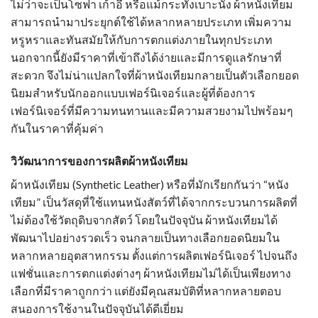
ไม่ว่าจะเป็นโซฟา เก้าอี้ หรือแม้กระทั่งเบาะนั่ง
ผ้าหนังเทียม
สามารถนำมาประยุกต์ใช้ได้หลากหลายประเภท เพิ่มความ
หรูหราและทันสมัยให้กับการตกแต่งภายในทุกประเภท
นอกจากนี้ยังมีราคาที่เข้าถึงได้ง่ายและมีการดูแลรักษาที่
สะดวก จึงไม่น่าแปลกใจที่
ผ้าหนังเทียม
กลายเป็นตัวเลือกยอด
นิยมสำหรับนักออกแบบเฟอร์นิเจอร์และผู้ที่ต้องการ
เฟอร์นิเจอร์ที่มีความทนทานและมีความสวยงามไปพร้อมๆ
กันในราคาที่คุ้มค่า
วิวัฒนาการของการผลิต
ผ้าหนังเทียม
ผ้าหนังเทียม
(Synthetic Leather) หรือที่มักเรียกกันว่า “หนัง
เทียม” เป็นวัสดุที่ใช้แทนหนังสัตว์ที่ได้จากกระบวนการผลิตที่
ไม่ต้องใช้วัตถุดิบจากสัตว์ โดยในปัจจุบัน
ผ้าหนังเทียมไ
ด้
พัฒนาไปอย่างรวดเร็ว จนกลายเป็นทางเลือกยอดนิยมใน
หลากหลายอุตสาหกรรม ตั้งแต่การผลิตเฟอร์นิเจอร์ ไปจนถึง
แฟชั่นและการตกแต่งต่างๆ
ผ้าหนังเทียม
ไม่ได้เป็นเพียงทาง
เลือกที่มีราคาถูกกว่า แต่ยังมีคุณสมบัติที่หลากหลายตอบ
สนองการใช้งานในปัจจุบันได้ดีเยี่ยม