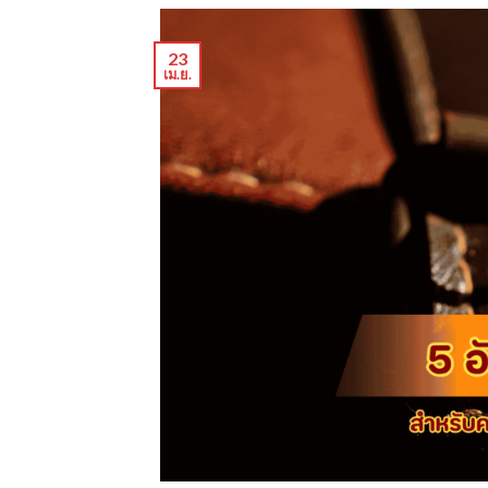
23
เม.ย.