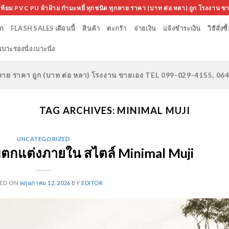
เทียม PVC PU ผ้าฝ้าย กำมะหยี่ ทุกชนิด ทุกลาย ราคา (บาท ต่อ หลา) ถูก โรงงาน ข
ก
FLASH SALES เดือนนี้
สินค้า
ตะกร้า
จ่ายเงิน
แจ้งชำระเงิน
วิธีสั่งซื
เบาะรองนั่ง เบาะนั่ง
ทุกลาย ราคา ถูก (บาท ต่อ หลา) โรงงาน ขายเอง TEL 099-029-4155, 0
TAG ARCHIVES:
MINIMAL MUJI
UNCATEGORIZED
ียมตกแต่งภายใน สไตล์ Minimal Muji
TED ON
พฤษภาคม 12, 2026
BY
EDITOR