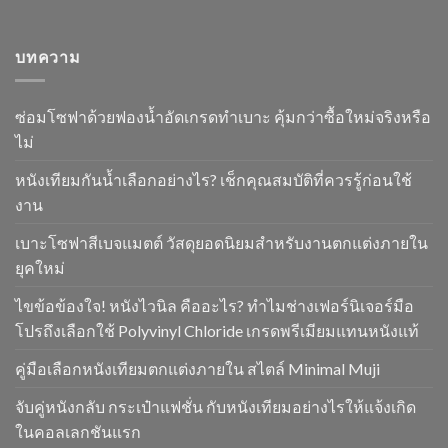
บทความ
ซ่อมโซฟาด้วยฟองน้ำอัดเกรดทำเบาะ คุ้มกว่าซื้อใหม่จริงหรือ
ไม่
หนังเทียมกันน้ำเลือกอย่างไร? เช็กคุณสมบัติที่ควรรู้ก่อนใช้
งาน
เบาะโซฟาสีเบจแมตต์ วัสดุยอดนิยมสำหรับงานตกแต่งภายใน
ยุคใหม่
ไขข้อข้องใจ! หนังไวนิล คืออะไร? ทำไมช่างเฟอร์นิเจอร์มือ
โปรถึงเลือกใช้ Polyvinyl Chloride เกรดพรีเมียมแทนหนังแท้
คู่มือเลือกหนังเทียมตกแต่งภายใน สไตล์ Minimal Muji
จับคู่หนังกลับ กระเป๋าแฟชั่น กับหนังเทียมอย่างไรให้แจ้งเกิด
ในคอลเลกชันแรก