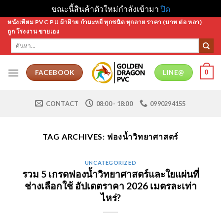
ขณะนี้สินค้าตัวใหม่กำลังเข้ามา
ปิด
Skip
หนังเทียม PVC PU ผ้าฝ้าย กำมะหยี่ ทุกชนิด ทุกลาย ราคา (บาท ต่อ หลา)
ถูก โรงงาน ขายเอง
to
ค้นหา:
content
0
FACEBOOK
LINE@
CONTACT
08:00 - 18:00
0990294155
TAG ARCHIVES:
ฟองน้ำวิทยาศาสตร์
UNCATEGORIZED
รวม 5 เกรดฟองน้ำวิทยาศาสตร์และใยแผ่นที่
ช่างเลือกใช้ อัปเดตราคา 2026 เมตรละเท่า
ไหร่?