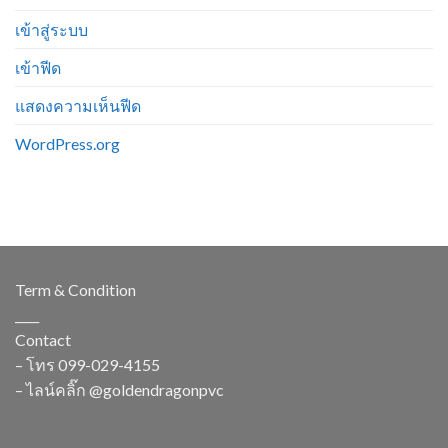
เข้าสู่ระบบ
เข้าฟีด
แสดงความเห็นฟีด
WordPress.org
Term & Condition
____
Contact
– โทร
099-029-4155
– ไลน์คลิ๊ก
@goldendragonpvc