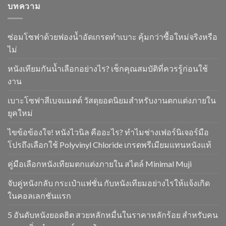
บทความ
ซ่อมโซฟาด้วยฟองน้ำอัดเกรดทำเบาะ คุ้มกว่าซื้อใหม่จริงหรือ
ไม่
หนังเทียมกันน้ำเลือกอย่างไร? เช็กคุณสมบัติที่ควรรู้ก่อนใช้
งาน
เบาะโซฟาสีเบจแมตต์ วัสดุยอดนิยมสำหรับงานตกแต่งภายใน
ยุคใหม่
ไขข้อข้องใจ! หนังไวนิล คืออะไร? ทำไมช่างเฟอร์นิเจอร์มือ
โปรถึงเลือกใช้ Polyvinyl Chloride เกรดพรีเมียมแทนหนังแท้
คู่มือเลือกหนังเทียมตกแต่งภายใน สไตล์ Minimal Muji
จับคู่หนังกลับ กระเป๋าแฟชั่น กับหนังเทียมอย่างไรให้แจ้งเกิด
ในคอลเลกชันแรก
5 อันดับหนังยอดฮิต สวยหลักหมื่นในราคาหลักร้อย สำหรับคน