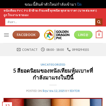
ขณะนี้สินค้าตัวใหม่กำลังเข้ามา
ปิด
Skip
หนังเทียม PVC PU ผ้าฝ้าย กำมะหยี่ ทุกชนิด ทุกลาย ราคา (บาท ต่อ หลา)
ถูก โรงงาน ขายเอง
to
ค้นหา:
content
0
FACEBOOK
LINE@
CONTACT
08:00 - 18:00
0990294155
UNCATEGORIZED
5 สียอดนิยมของหนังเทียมหุ้มเบาะที่
กำลังมาแรงในปีนี้
POSTED ON
มิถุนายน 12, 2025
BY
EDITOR
12