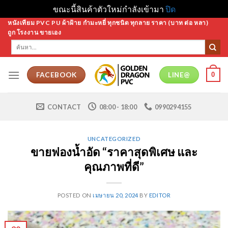
ขณะนี้สินค้าตัวใหม่กำลังเข้ามา
ปิด
Skip
หนังเทียม PVC PU ผ้าฝ้าย กำมะหยี่ ทุกชนิด ทุกลาย ราคา (บาท ต่อ หลา)
ถูก โรงงาน ขายเอง
to
ค้นหา:
content
0
FACEBOOK
LINE@
CONTACT
08:00 - 18:00
0990294155
UNCATEGORIZED
ขายฟองน้ำอัด “ราคาสุดพิเศษ และ
คุณภาพที่ดี”
POSTED ON
เมษายน 20, 2024
BY
EDITOR