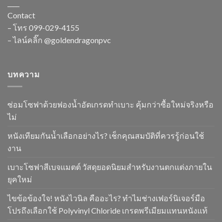
____
Contact
– โทร
099-029-4155
– ไลน์คลิ๊ก
@goldendragonpvc
บทความ
ซ่อมโซฟาด้วยฟองน้ำอัดเกรดทำเบาะ คุ้มกว่าซื้อใหม่จริงหรือ
ไม่
หนังเทียมกันน้ำเลือกอย่างไร? เช็กคุณสมบัติที่ควรรู้ก่อนใช้
งาน
เบาะโซฟาสีเบจแมตต์ วัสดุยอดนิยมสำหรับงานตกแต่งภายใน
ยุคใหม่
ไขข้อข้องใจ! หนังไวนิล คืออะไร? ทำไมช่างเฟอร์นิเจอร์มือ
โปรถึงเลือกใช้ Polyvinyl Chloride เกรดพรีเมียมแทนหนังแท้