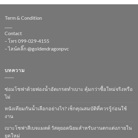
Term & Condition
____
Contact
– โทร
099-029-4155
– ไลน์คลิ๊ก
@goldendragonpvc
บทความ
ซ่อมโซฟาด้วยฟองน้ำอัดเกรดทำเบาะ คุ้มกว่าซื้อใหม่จริงหรือ
ไม่
หนังเทียมกันน้ำเลือกอย่างไร? เช็กคุณสมบัติที่ควรรู้ก่อนใช้
งาน
เบาะโซฟาสีเบจแมตต์ วัสดุยอดนิยมสำหรับงานตกแต่งภายใน
ยุคใหม่